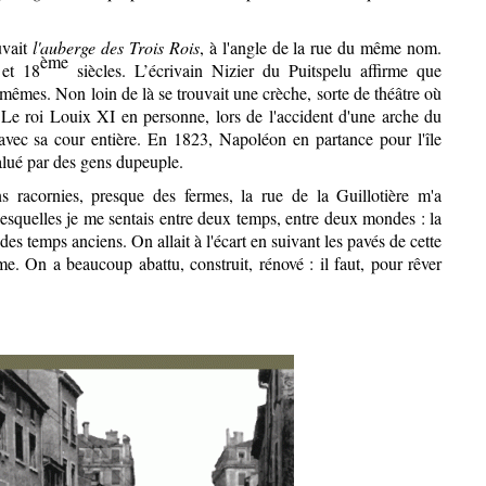
uvait
l'auberge des Trois Rois
, à l'angle de la rue du même nom.
ème
et 18
siècles. L’écrivain Nizier du Puitspelu affirme que
mêmes. Non loin de là se trouvait une crèche, sorte de théâtre où
. Le roi Louix XI en personne, lors de l'accident d'une arche du
avec sa cour entière. En 1823, Napoléon en partance pour l'île
 salué par des gens dupeuple.
 racornies, presque des fermes, la rue de la Guillotière m'a
esquelles je me sentais entre deux temps, entre deux mondes : la
e des temps anciens. On allait à l'écart en suivant les pavés de cette
rme. On a beaucoup abattu, construit, rénové : il faut, pour rêver