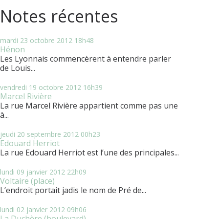
Notes récentes
mardi 23
octobre 2012
18h48
Hénon
Les Lyonnais commencèrent à entendre parler
de Louis...
vendredi 19
octobre 2012
16h39
Marcel Rivière
La rue Marcel Rivière appartient comme pas une
à...
jeudi 20
septembre 2012
00h23
Edouard Herriot
La rue Edouard Herriot est l’une des principales...
lundi 09
janvier 2012
22h09
Voltaire (place)
L’endroit portait jadis le nom de Pré de...
lundi 02
janvier 2012
09h06
La Duchère (boulevard)