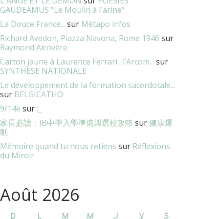
L'ANGE ET LE DÉMON
sur
POESIES
GAUDEAMUS ”Le Moulin à Farine”
La Douce France...
sur
Métapo infos
Richard Avedon, Piazza Navona, Rome 1946
sur
Raymond Alcovère
Carton jaune à Laurence Ferrari : l’Arcom...
sur
SYNTHESE NATIONALE
Le développement de la formation sacerdotale...
sur
BELGICATHO
9/14e
sur
;_
家長必讀：IB中學入學準備與選校攻略
sur
健康運
動
Mémoire quand tu nous retiens
sur
Réflexions
du Miroir
Août 2026
D
L
M
M
J
V
S