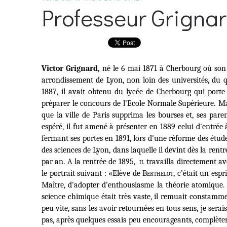
Professeur Grigna
Victor Grignard,
né le 6 mai 1871 à Cherbourg où son pè
arrondissement de Lyon, non loin des universités, du 
1887, il avait obtenu du lycée de Cherbourg qui port
préparer le concours de l’Ecole Normale Supérieure.
Ma
que la ville de Paris supprima les bourses et, ses par
espéré, il fut amené à présenter en 1889 celui d'entrée
fermant ses portes en 1891, lors d'une réforme des étude
des sciences de Lyon, dans laquelle il devint dès la rent
par an. A la rentrée de 1895,
il
travailla directement ave
le portrait suivant :
«Elève de B
erthelot
, c’était un esp
Maître, d'adopter d'enthousiasme la théorie atomique.
science chimique était très vaste, il remuait constammen
peu vite, sans les avoir retournées en tous sens, je sera
pas, après quelques essais peu encourageants, complè