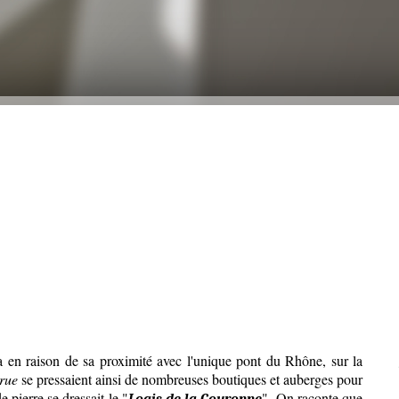
a en raison de sa proximité avec l'unique pont du Rhône, sur la
rue
se pressaient ainsi de nombreuses boutiques et auberges pour
 pierre se dressait le "
". On raconte que
Logis de la Couronne