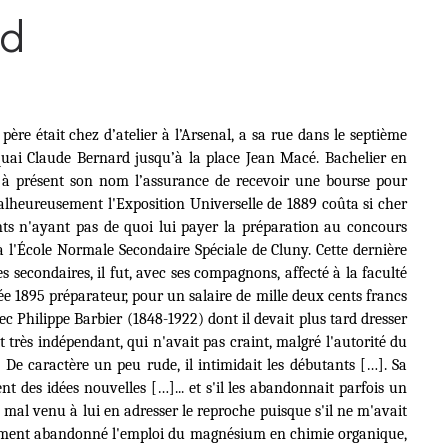
rd
re était chez d’atelier à l’Arsenal, a sa rue dans le septième
quai Claude Bernard jusqu’à la place Jean Macé. Bachelier en
e à présent son nom l’assurance de recevoir une bourse pour
lheureusement l'Exposition Universelle de 1889 coûta si cher
ents n'ayant pas de quoi lui payer la préparation au concours
 à l'École Normale Secondaire Spéciale de Cluny. Cette dernière
s secondaires, il fut, avec ses compagnons, affecté à la faculté
rée 1895 préparateur, pour un salaire de mille deux cents francs
c Philippe Barbier (1848-1922) dont il devait plus tard dresser
rit très indépendant, qui n'avait pas craint, malgré l'autorité du
De caractère un peu rude, il intimidait les débutants […]. Sa
t des idées nouvelles […]... et s'il les abandonnait parfois un
is mal venu à lui en adresser le reproche puisque s'il ne m'avait
tement abandonné l'emploi du magnésium en chimie organique,