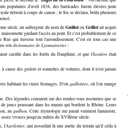
ts populaires d'avril 1834, des barricades furent élevées juste
oyale tirèrent à coups de canon ; le feu se déclara, brûla plusieurs
noncé.
Guillot
Grillot
ième siècle, un aubergiste du nom de
ou
ait acquis
e maisonnette gardant l'accès au pont. Et c'est probablement de ce
e Rue qui traverse tout l'arrondissement. C'est en tous cas une
ans son
dictionnaire de Lyonnaiseries
:
ient cueillir dans les forêts du Dauphiné, et que l
'hostière
était
 cause des grelots et sonnettes de voitures, dont il n'est jamais
vers habitant les vieux fromages. D'où
guillotière
, où l'on mange
ue. Des légendes couraient sur des rendez-vous nocturnes que se
e de joncs poussant dans les marais qui bordent le Rhône. Leurs
mon, au
guilhou
. Cette étymologie me parait vraiment fantaisiste,
es assez vivaces jusqu'au milieu du XVIIème siècle.
, l'
Agrilottier
, qui possédait là une partie du terrain qu'il céda à