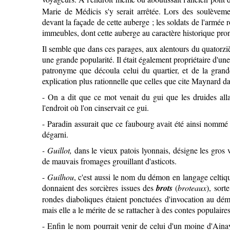
Marie de Médicis s'y serait arrêtée. Lors des soulèvemen
devant la façade de cette auberge ; les soldats de l'armée r
immeubles, dont cette auberge au caractère historique pro
Il semble que dans ces parages, aux alentours du quatorz
une grande popularité. Il était également propriétaire d'un
patronyme que découla celui du quartier, et de la grand
explication plus rationnelle que celles que cite Maynard d
- On a dit que ce mot venait du gui que les druides alla
l'endroit où l'on cinservait ce gui.
- Paradin assurait que ce faubourg avait été ainsi nommé à
dégarni.
- Guillot,
dans le vieux patois lyonnais, désigne les gros 
de mauvais fromages grouillant d'asticots.
-
Guilhou
, c'est aussi le nom du démon en langage celtiq
donnaient des sorcières issues des
brots
(
broteaux
), sort
rondes diaboliques étaient ponctuées d'invocation au dé
mais elle a le mérite de se rattacher à des contes populair
- Enfin le nom pourrait venir de celui d'un moine d'Ainay