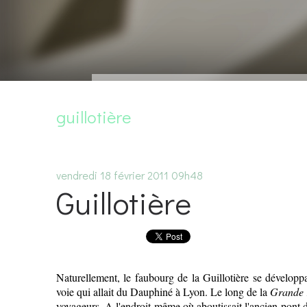
guillotière
vendredi 18
février 2011
09h48
Guillotière
Naturellement, le faubourg de la Guillotière se développ
voie qui allait du Dauphiné à Lyon. Le long de la
Grande 
voyageurs. A l'endroit même où aboutissait l'ancien pont de