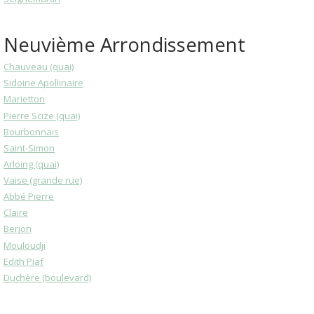
Neuvième Arrondissement
Chauveau (quai)
Sidoine Apollinaire
Marietton
Pierre Scize (quai)
Bourbonnais
Saint-Simon
Arloing (quai)
Vaise (grande rue)
Abbé Pierre
Claire
Berjon
Mouloudji
Edith Piaf
Duchère (boulevard)