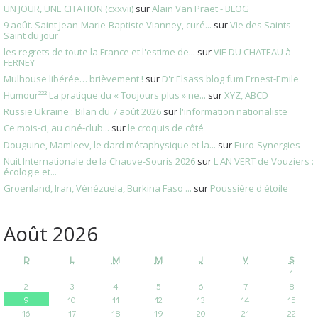
UN JOUR, UNE CITATION (cxxvii)
sur
Alain Van Praet - BLOG
9 août. Saint Jean-Marie-Baptiste Vianney, curé...
sur
Vie des Saints -
Saint du jour
les regrets de toute la France et l'estime de...
sur
VIE DU CHATEAU à
FERNEY
Mulhouse libérée… brièvement !
sur
D'r Elsass blog fum Ernest-Emile
Humour²²² La pratique du « Toujours plus » ne...
sur
XYZ, ABCD
Russie Ukraine : Bilan du 7 août 2026
sur
l'information nationaliste
Ce mois-ci, au ciné-club...
sur
le croquis de côté
Douguine, Mamleev, le dard métaphysique et la...
sur
Euro-Synergies
Nuit Internationale de la Chauve-Souris 2026
sur
L'AN VERT de Vouziers :
écologie et...
Groenland, Iran, Vénézuela, Burkina Faso ...
sur
Poussière d'étoile
Août 2026
D
L
M
M
J
V
S
1
2
3
4
5
6
7
8
9
10
11
12
13
14
15
16
17
18
19
20
21
22