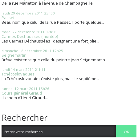
De la rue Marietton à l’avenue de Champagne, le...
jeudi 29
décembre 2011
23h00
Passet
Beau nom que celui de la rue Passet. Il porte quelque...
mardi 27
décembre 2011
07h18
Carmes Déchaussés (montée)
Les Carmes Déchaussées désignent une fort jolie...
dimanche 18
décembre 2011
17h25
Seignemartin
Brève existence que celle du peintre Jean Seignemartin...
lundi 14
mars 2011
21h11
Tchécoslovaques
La Tchécoslovaquie n’existe plus, mais le septième...
samedi 12
mars 2011
15h26
Cours général Giraud
Le nom d’Henri Giraud...
Rechercher