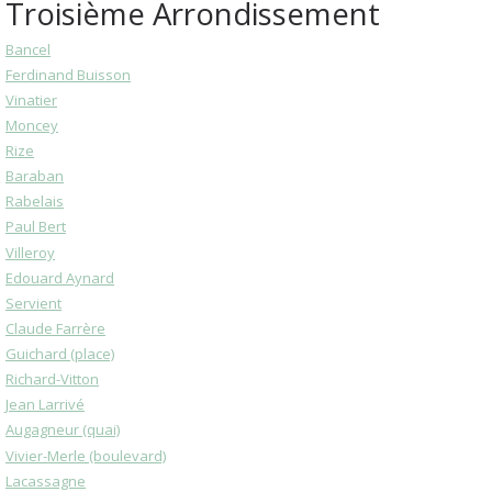
Troisième Arrondissement
Bancel
Ferdinand Buisson
Vinatier
Moncey
Rize
Baraban
Rabelais
Paul Bert
Villeroy
Edouard Aynard
Servient
Claude Farrère
Guichard (place)
Richard-Vitton
Jean Larrivé
Augagneur (quai)
Vivier-Merle (boulevard)
Lacassagne