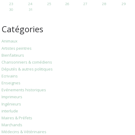
23
24
25
26
27
28
29
30
31
Catégories
Animaux
Artistes peintres
Bienfaiteurs
Chansonniers & comédiens
Députés & autres politiques
Ecrivains
Enseignes
Evénements historiques
Imprimeurs
Ingénieurs
interlude
Maires & Préfets
Marchands
Médecins & Vétérinaires