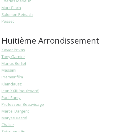
Charles Mérieux
Marc Bloch
Salomon Reinach
Passet
Huitième Arrondissement
Xavier Privas
Tony Garnier
Marius Berliet
Massimi
Premier film
Kleinclausz
Jean XXIII (boulevard)
Paul Santy
Professeur Beauvisage
Marcel Dargent
Maryse Bastié
Chalier
Seignemartin