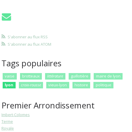
S'abonner au flux RSS
S'abonner au flux ATOM
Tags populaires
vaise
brotteaux
littérature
guillotière
maire de lyon
lyon
croix-rousse
vieux-lyon
histoire
politique
Premier Arrondissement
Imbert-Colomes
Terme
Royale