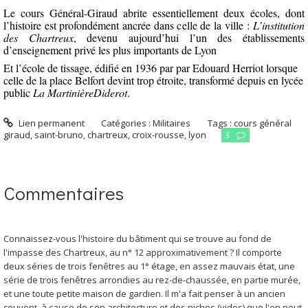
Le cours Général-Giraud abrite essentiellement deux écoles, dont
l’histoire est profondément ancrée dans celle de la ville :
L’institution
des Chartreux
, devenu aujourd’hui l’un des établissements
d’enseignement privé les plus importants de Lyon
Et l’école de tissage, édifié en 1936 par par Edouard Herriot lorsque
celle de la place Belfort devint trop étroite, transformé depuis en lycée
public
La MartinièreDiderot
.
Lien permanent
Catégories :
Militaires
Tags :
cours général
giraud
,
saint-bruno
,
chartreux
,
croix-rousse
,
lyon
3
Commentaires
Connaissez-vous l'histoire du bâtiment qui se trouve au fond de
l'impasse des Chartreux, au n° 12 approximativement ? Il comporte
deux séries de trois fenêtres au 1° étage, en assez mauvais état, une
série de trois fenêtres arrondies au rez-de-chaussée, en partie murée,
et une toute petite maison de gardien. Il m'a fait penser à un ancien
couvent, à cause de son architecture et des niches (vides) que l'on peut