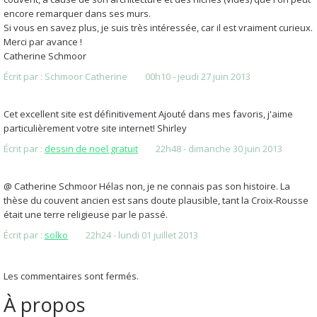
encore remarquer dans ses murs.
Si vous en savez plus, je suis très intéressée, car il est vraiment curieux.
Merci par avance !
Catherine Schmoor
Écrit par :
Schmoor Catherine
00h10
-
jeudi 27
juin 2013
Cet excellent site est définitivement Ajouté dans mes favoris, j'aime
particulièrement votre site internet! Shirley
Écrit par :
dessin de noel gratuit
22h48
-
dimanche 30
juin 2013
@ Catherine Schmoor Hélas non, je ne connais pas son histoire. La
thèse du couvent ancien est sans doute plausible, tant la Croix-Rousse
était une terre religieuse par le passé.
Écrit par :
solko
22h24
-
lundi 01
juillet 2013
Les commentaires sont fermés.
À propos