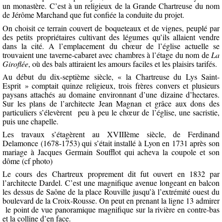
un monastère. C’est à un religieux de la Grande Chartreuse du nom
de Jérôme Marchand que fut confiée la conduite du projet.
On choisit ce terrain couvert de boqueteaux et de vignes, peuplé par
des petits propriétaires cultivant des légumes qu’ils allaient vendre
dans la cité. A l’emplacement du chœur de l’église actuelle se
trouvaient une taverne-cabaret avec chambres à l’étage du nom de
La
Giroflée
, où des bals attiraient les amours faciles et les plaisirs tarifés.
Au début du dix-septième siècle, « la Chartreuse du Lys Saint-
Esprit » comptait quinze religieux, trois frères convers et plusieurs
paysans attachés au domaine environnant d’une dizaine d’hectares.
Sur les plans de l’architecte Jean Magnan et grâce aux dons des
particuliers s’élevèrent
peu à peu le chœur de l’église, une sacristie,
puis une chapelle.
Les travaux s’étagèrent au XVIIIème siècle, de Ferdinand
Delamonce (1678-1753) qui s’était installé à Lyon en 1731 après son
mariage à Jacques Germain Soufflot qui acheva la coupole et son
dôme (cf photo)
Le cours des Chartreux proprement dit fut ouvert en 1832 par
l’architecte Dardel. C’est une magnifique avenue longeant en balcon
les dessus de Saône de la place Rouville jusqu’à l’extrémité ouest du
boulevard de la Croix-Rousse. On peut en prenant la ligne 13 admirer
le point de vue panoramique magnifique sur la rivière en contre-bas
et la colline d’en face.