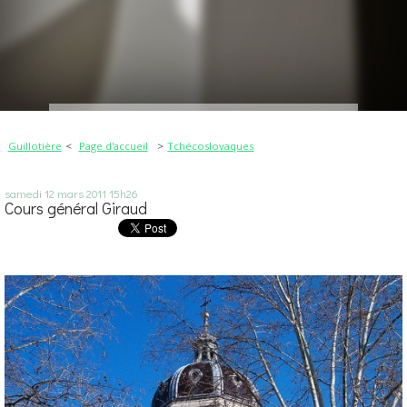
Guillotière
Page d'accueil
Tchécoslovaques
samedi 12
mars 2011
15h26
Cours général Giraud