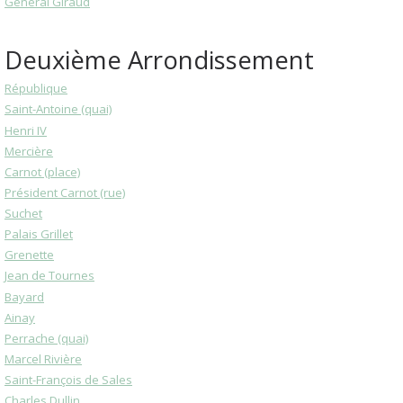
Général Giraud
Deuxième Arrondissement
République
Saint-Antoine (quai)
Henri IV
Mercière
Carnot (place)
Président Carnot (rue)
Suchet
Palais Grillet
Grenette
Jean de Tournes
Bayard
Ainay
Perrache (quai)
Marcel Rivière
Saint-François de Sales
Charles Dullin