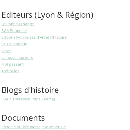
Editeurs (Lyon & Région)
Le Pont du change
BGA Permezel
Editions lyonnaises d'Art et d'Histoire
La Taillanderie
Aleas
La fosse aux ours
Mot passant
Traboules
Blogs d'histoire
Rue du pressoir (Paris XXème)
Documents
Pose de la 1ère pierre, rue impériale