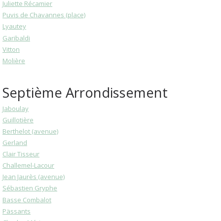
Juliette Récamier
Puvis de Chavannes (place)
Lyautey
Garibaldi
Vitton
Molière
Septième Arrondissement
Jaboulay
Guillotière
Berthelot (avenue)
Gerland
Clair Tisseur
Challemel-Lacour
Jean Jaurès (avenue)
Sébastien Gryphe
Basse Combalot
Pässants