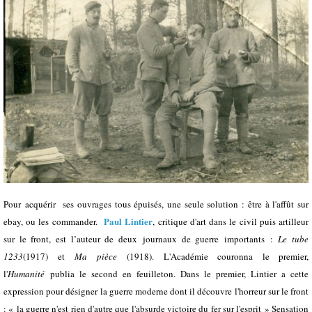
Pour acquérir ses ouvrages tous épuisés, une seule solution : être à l'affût sur
Paul Lintier
ebay, ou les commander.
, critique d'art dans le civil puis artilleur
sur le front, est l’auteur de deux journaux de guerre importants :
Le tube
1233
(1917) et
Ma pièce
(1918). L'Académie couronna le premier,
l'
Humanité
publia le second en feuilleton. Dans le premier, Lintier a cette
expression pour désigner la guerre moderne dont il découvre l'horreur sur le front
: « la guerre n'est rien d'autre que l'absurde victoire du fer sur l'esprit » Sensation