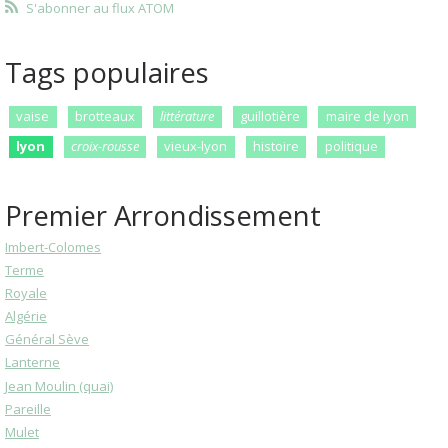
S'abonner au flux ATOM
Tags populaires
vaise
brotteaux
littérature
guillotière
maire de lyon
lyon
croix-rousse
vieux-lyon
histoire
politique
Premier Arrondissement
Imbert-Colomes
Terme
Royale
Algérie
Général Sève
Lanterne
Jean Moulin (quai)
Pareille
Mulet