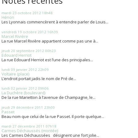
Notes récentes
mardi 23
octobre 2012
18h48
Hénon
Les Lyonnais commencèrent à entendre parler de Louis...
vendredi 19
octobre 2012
16h39
Marcel Rivière
La rue Marcel Rivière appartient comme pas une à...
jeudi 20
septembre 2012
00h23
Edouard Herriot
La rue Edouard Herriot est l’une des principales...
lundi 09
janvier 2012
22h09
Voltaire (place)
L’endroit portait jadis le nom de Pré de...
lundi 02
janvier 2012
09h06
La Duchère (boulevard)
De la rue Marietton à l’avenue de Champagne, le...
jeudi 29
décembre 2011
23h00
Passet
Beau nom que celui de la rue Passet. Il porte quelque...
mardi 27
décembre 2011
07h18
Carmes Déchaussés (montée)
Les Carmes Déchaussées désignent une fort jolie...