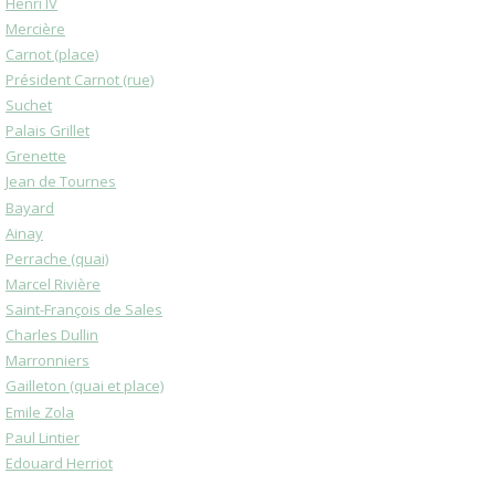
Henri IV
Mercière
Carnot (place)
Président Carnot (rue)
Suchet
Palais Grillet
Grenette
Jean de Tournes
Bayard
Ainay
Perrache (quai)
Marcel Rivière
Saint-François de Sales
Charles Dullin
Marronniers
Gailleton (quai et place)
Emile Zola
Paul Lintier
Edouard Herriot