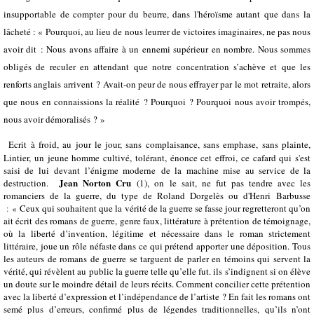
insupportable de compter pour du beurre, dans l'héroïsme autant que dans la
lâcheté : « Pourquoi, au lieu de nous leurrer de victoires imaginaires, ne pas nous
avoir dit : Nous avons affaire à un ennemi supérieur en nombre. Nous sommes
obligés de reculer en attendant que notre concentration s’achève et que les
renforts anglais arrivent ? Avait-on peur de nous effrayer par le mot retraite, alors
que nous en connaissions la réalité ? Pourquoi ? Pourquoi nous avoir trompés,
nous avoir démoralisés ? »
Ecrit à froid, au jour le jour, sans complaisance, sans emphase, sans plainte,
Lintier, un jeune homme cultivé, tolérant, énonce cet effroi, ce cafard qui s'est
saisi de lui devant l’énigme moderne de la machine mise au service de la
Jean Norton Cru
destruction.
(1), on le sait, ne fut pas tendre avec les
romanciers de la guerre, du type de Roland Dorgelès ou d'Henri Barbusse
:
« Ceux qui souhaitent que la vérité de la guerre se fasse jour regretteront qu’on
ait écrit des romans de guerre, genre faux, littérature à prétention de témoignage,
où la liberté d’invention, légitime et nécessaire dans le roman strictement
littéraire, joue un rôle néfaste dans ce qui prétend apporter une déposition. Tous
les auteurs de romans de guerre se targuent de parler en témoins qui servent la
vérité, qui révèlent au public la guerre telle qu’elle fut. ils s’indignent si on élève
un doute sur le moindre détail de leurs récits. Comment concilier cette prétention
avec la liberté d’expression et l’indépendance de l’artiste ? En fait les romans ont
semé plus d’erreurs, confirmé plus de légendes traditionnelles, qu’ils n’ont