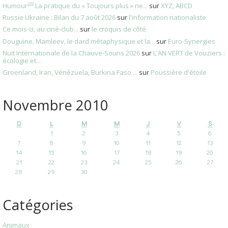
Humour²²² La pratique du « Toujours plus » ne...
sur
XYZ, ABCD
Russie Ukraine : Bilan du 7 août 2026
sur
l'information nationaliste
Ce mois-ci, au ciné-club...
sur
le croquis de côté
Douguine, Mamleev, le dard métaphysique et la...
sur
Euro-Synergies
Nuit Internationale de la Chauve-Souris 2026
sur
L'AN VERT de Vouziers :
écologie et...
Groenland, Iran, Vénézuela, Burkina Faso ...
sur
Poussière d'étoile
Novembre 2010
D
L
M
M
J
V
S
1
2
3
4
5
6
7
8
9
10
11
12
13
14
15
16
17
18
19
20
21
22
23
24
25
26
27
28
29
30
Catégories
Animaux