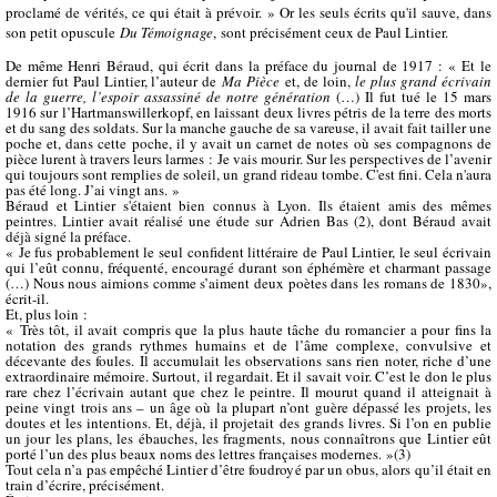
proclamé de vérités, ce qui était à prévoir. » Or les seuls écrits qu'il sauve, dans
son petit opuscule
Du Témoignage
, sont précisément ceux de Paul Lintier.
De même Henri Béraud, qui écrit dans la préface du journal de 1917 : « Et le
dernier fut Paul Lintier, l’auteur de
Ma Pièce
et, de loin,
le plus grand écrivain
de la guerre, l’espoir assassiné de notre génération
(…) Il fut tué le 15 mars
1916 sur l’Hartmanswillerkopf, en laissant deux livres pétris de la terre des morts
et du sang des soldats. Sur la manche gauche de sa vareuse, il avait fait tailler une
poche et, dans cette poche, il y avait un carnet de notes où ses compagnons de
pièce lurent à travers leurs larmes : Je vais mourir. Sur les perspectives de l’avenir
qui toujours sont remplies de soleil, un grand rideau tombe. C'est fini. Cela n'aura
pas été long. J’ai vingt ans. »
Béraud et Lintier s'étaient bien connus à Lyon. Ils étaient amis des mêmes
peintres. Lintier avait réalisé une étude sur Adrien Bas (2), dont Béraud avait
déjà signé la préface.
« Je fus probablement le seul confident littéraire de Paul Lintier, le seul écrivain
qui l’eût connu, fréquenté, encouragé durant son éphémère et charmant passage
(…) Nous nous aimions comme s’aiment deux poètes dans les romans de 1830»,
écrit-il.
Et, plus loin :
« Très tôt, il avait compris que la plus haute tâche du romancier a pour fins la
notation des grands rythmes humains et de l’âme complexe, convulsive et
décevante des foules. Il accumulait les observations sans rien noter, riche d’une
extraordinaire mémoire. Surtout, il regardait. Et il savait voir. C’est le don le plus
rare chez l’écrivain autant que chez le peintre. Il mourut quand il atteignait à
peine vingt trois ans – un âge où la plupart n’ont guère dépassé les projets, les
doutes et les intentions. Et, déjà, il projetait des grands livres. Si l’on en publie
un jour les plans, les ébauches, les fragments, nous connaîtrons que Lintier eût
porté l’un des plus beaux noms des lettres françaises modernes. »(3)
Tout cela n’a pas empêché Lintier d’être foudroyé par un obus, alors qu’il était en
train d’écrire, précisément.