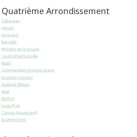
Quatrième Arrondissement
Tabareau
Hénon
Jacquard
Barodet
Montée de la Boucle
Cours d'Herbouville
Nuits
Commandant Arnaud (place)
Joséphin Soulary
Auguste Bleton
Mail
Belfort
Louis Pize
Canuts (boulevard)
Eugène Pons