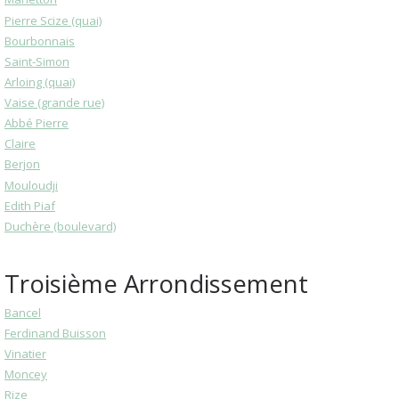
Pierre Scize (quai)
Bourbonnais
Saint-Simon
Arloing (quai)
Vaise (grande rue)
Abbé Pierre
Claire
Berjon
Mouloudji
Edith Piaf
Duchère (boulevard)
Troisième Arrondissement
Bancel
Ferdinand Buisson
Vinatier
Moncey
Rize