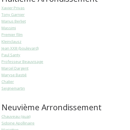
Xavier Privas
Tony Garnier
Marius Berliet
Massimi
Premier film
Kleinclausz
Jean XXIII (boulevard)
Paul Santy
Professeur Beauvisage
Marcel Dargent
Maryse Bastié
Chalier
Seignemartin
Neuvième Arrondissement
Chauveau (quai)
Sidoine Apollinaire
Marietton