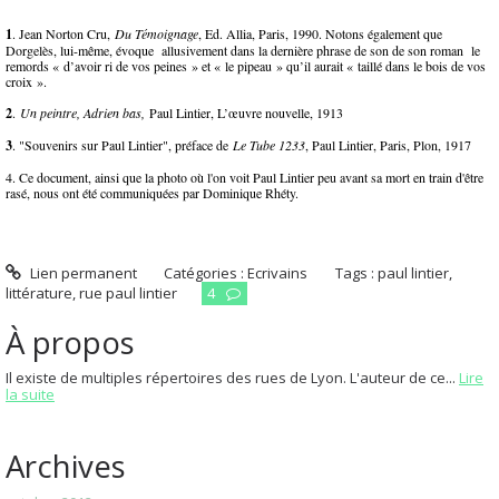
1
. Jean Norton Cru,
Du Témoignage
, Ed. Allia, Paris, 1990. Notons également que
Dorgelès, lui-même, évoque allusivement dans la dernière phrase de son de son roman le
remords « d’avoir ri de vos peines » et « le pipeau » qu’il aurait « taillé dans le bois de vos
croix ».
2
.
Un peintre, Adrien bas,
Paul Lintier, L’œuvre nouvelle, 1913
3
. "Souvenirs sur Paul Lintier", préface de
Le Tube 1233
, Paul Lintier, Paris, Plon, 1917
4. Ce document, ainsi que la photo où l'on voit Paul Lintier peu avant sa mort en train d'être
rasé, nous ont été communiquées par Dominique Rhéty.
Lien permanent
Catégories :
Ecrivains
Tags :
paul lintier
,
littérature
,
rue paul lintier
4
À propos
Il existe de multiples répertoires des rues de Lyon. L'auteur de ce...
Lire
la suite
Archives