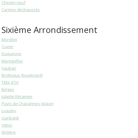
Chemin neuf
Carmes déchaussés
Sixième Arrondissement
Morellet
Cuvier
Duquesne
Montgolfier
Vauban
Brotteaux (boulevard)
Tête d'Or
Belges
Juliette Récamier
Puvis de Chavannes (place)
Lyautey
Garibaldi
Vitton
Molière