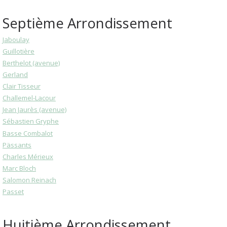
Septième Arrondissement
Jaboulay
Guillotière
Berthelot (avenue)
Gerland
Clair Tisseur
Challemel-Lacour
Jean Jaurès (avenue)
Sébastien Gryphe
Basse Combalot
Pässants
Charles Mérieux
Marc Bloch
Salomon Reinach
Passet
Huitième Arrondissement