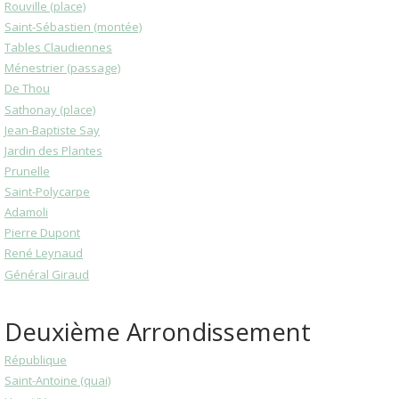
Rouville (place)
Saint-Sébastien (montée)
Tables Claudiennes
Ménestrier (passage)
De Thou
Sathonay (place)
Jean-Baptiste Say
Jardin des Plantes
Prunelle
Saint-Polycarpe
Adamoli
Pierre Dupont
René Leynaud
Général Giraud
Deuxième Arrondissement
République
Saint-Antoine (quai)