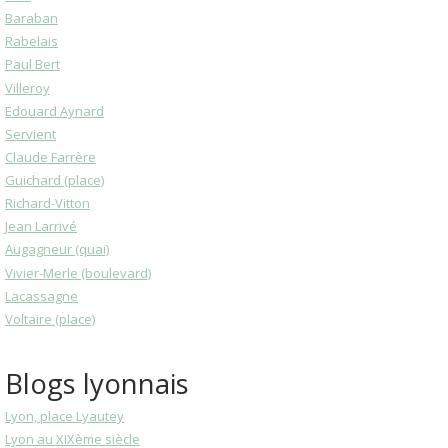
Baraban
Rabelais
Paul Bert
Villeroy
Edouard Aynard
Servient
Claude Farrère
Guichard (place)
Richard-Vitton
Jean Larrivé
Augagneur (quai)
Vivier-Merle (boulevard)
Lacassagne
Voltaire (place)
Blogs lyonnais
Lyon, place Lyautey
Lyon au XIXème siècle