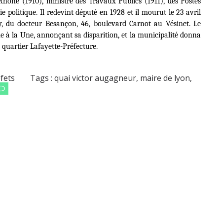
ône (1910), ministre des Travaux Publics (1911), des Postes
ie politique. Il redevint député en 1928 et il mourut le 23 avril
,
du docteur Besançon, 46, boulevard Carnot au Vésinet.
Le
 à la Une, annonçant sa disparition, et la municipalité donna
quartier Lafayette-Préfecture.
fets
Tags :
quai victor augagneur
,
maire de lyon
,