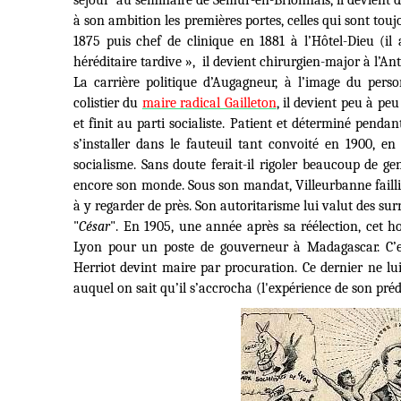
séjour
au séminaire de Sémur-en-Brionnais, il devient d
à son ambition les premières portes, celles qui sont toujo
1875 puis chef de clinique en 1881 à l’Hôtel-Dieu (i
héréditaire tardive
»,
il devient chirurgien-major à l’Ant
La carrière politique d’Augagneur, à l’image du pers
colistier du
maire radical Gailleton
, il devient peu à pe
et finit au parti socialiste. Patient et déterminé penda
s’installer dans le fauteuil tant convoité en 1900, e
socialisme. Sans doute ferait-il rigoler beaucoup de ge
encore son monde. Sous son mandat, Villeurbanne faillit
à y regarder de près. Son autoritarisme lui valut des 
"
César
". En 1905, une année après sa réélection, cet h
Lyon pour un poste de gouverneur à Madagascar. C’est 
Herriot devint maire par procuration. Ce dernier ne lui 
auquel on sait qu’il s’accrocha (l'expérience de son pré