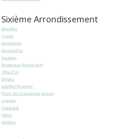
Sixième Arrondissement
Morellet
Cuvier
Duquesne
Montgolfier
Vauban
Brotteaux (boulevard)
Tête d'Or
Belges
Juliette Récamier
Puvis de Chavannes (place)
Lyautey
Garibaldi
Vitton
Molière