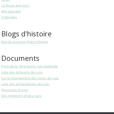
La fosse aux ours
Mot passant
Traboules
Blogs d'histoire
Rue du pressoir (Paris XXème)
Documents
Pose de la 1ère pierre, rue impériale
Liste des échevins de Lyon
Sur le changement des noms de rues
Liste des archevêques de Lyon
Rousseau à Lyon
Des médecins et des rues