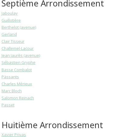
Septième Arrondissement
Jaboulay
Guillotière
Berthelot (avenue)
Gerland
Clair Tisseur
Challemel-Lacour
Jean Jaurès (avenue)
Sébastien Gryphe
Basse Combalot
Pässants
Charles Mérieux
Marc Bloch
Salomon Reinach
Passet
Huitième Arrondissement
Xavier Privas