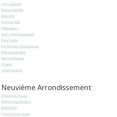
Tony Garnier
Marius Berliet
Massimi
Premier film
Kleinclausz
Jean XXIII (boulevard)
Paul Santy
Professeur Beauvisage
Marcel Dargent
Maryse Bastié
Chalier
Seignemartin
Neuvième Arrondissement
Chauveau (quai)
Sidoine Apollinaire
Marietton
Pierre Scize (quai)