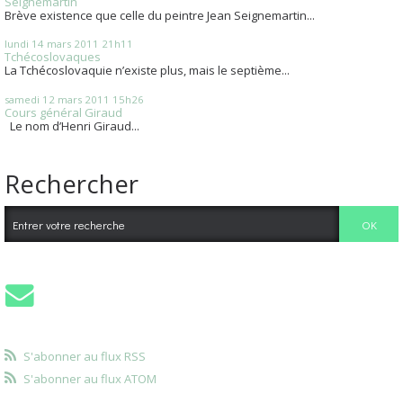
Seignemartin
Brève existence que celle du peintre Jean Seignemartin...
lundi 14
mars 2011
21h11
Tchécoslovaques
La Tchécoslovaquie n’existe plus, mais le septième...
samedi 12
mars 2011
15h26
Cours général Giraud
Le nom d’Henri Giraud...
Rechercher
S'abonner au flux RSS
S'abonner au flux ATOM