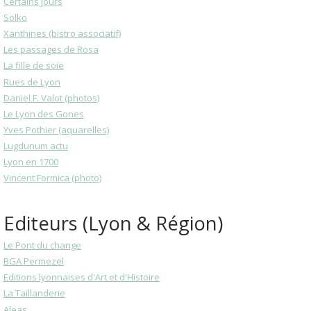
Certains Jours
Solko
Xanthines (bistro associatif)
Les passages de Rosa
La fille de soie
Rues de Lyon
Daniel F. Valot (photos)
Le Lyon des Gones
Yves Pothier (aquarelles)
Lugdunum actu
Lyon en 1700
Vincent Formica (photo)
Editeurs (Lyon & Région)
Le Pont du change
BGA Permezel
Editions lyonnaises d'Art et d'Histoire
La Taillanderie
Aleas