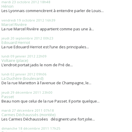
mardi 23
octobre 2012
18h48
Hénon
Les Lyonnais commencèrent à entendre parler de Louis...
vendredi 19
octobre 2012
16h39
Marcel Rivière
La rue Marcel Rivière appartient comme pas une à...
jeudi 20
septembre 2012
00h23
Edouard Herriot
La rue Edouard Herriot est l’une des principales...
lundi 09
janvier 2012
22h09
Voltaire (place)
L’endroit portait jadis le nom de Pré de...
lundi 02
janvier 2012
09h06
La Duchère (boulevard)
De la rue Marietton à l’avenue de Champagne, le...
jeudi 29
décembre 2011
23h00
Passet
Beau nom que celui de la rue Passet. Il porte quelque...
mardi 27
décembre 2011
07h18
Carmes Déchaussés (montée)
Les Carmes Déchaussées désignent une fort jolie...
dimanche 18
décembre 2011
17h25