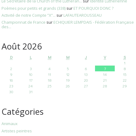
Le Secrétaire de la Church of the Lutheran...
sur
Identité Luthérienne
Poèmes pour petits et grands (338)
sur
ET POURQUOI DONC ?
Activité de notre Compte ”X”...
sur
LAFAUTEAROUSSEAU
Championnat de France
sur
ECHIQUIER LEMPDAIS - Fédération Française
des...
Août 2026
D
L
M
M
J
V
S
1
2
3
4
5
6
7
8
9
10
11
12
13
14
15
16
17
18
19
20
21
22
23
24
25
26
27
28
29
30
31
Catégories
Animaux
Artistes peintres