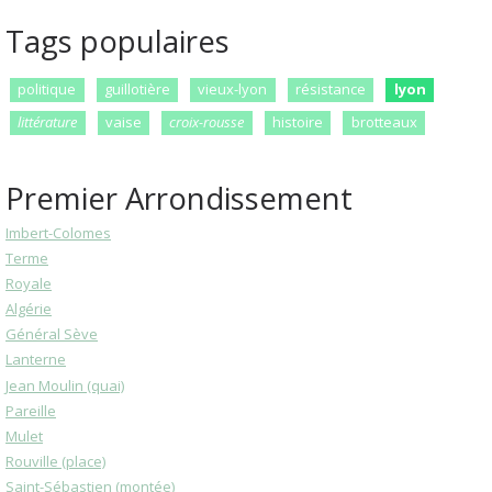
Tags populaires
politique
guillotière
vieux-lyon
résistance
lyon
littérature
vaise
croix-rousse
histoire
brotteaux
Premier Arrondissement
Imbert-Colomes
Terme
Royale
Algérie
Général Sève
Lanterne
Jean Moulin (quai)
Pareille
Mulet
Rouville (place)
Saint-Sébastien (montée)