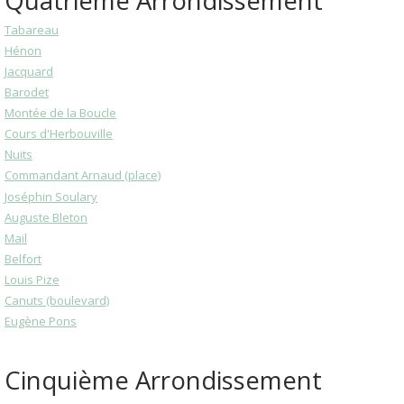
Quatrième Arrondissement
Tabareau
Hénon
Jacquard
Barodet
Montée de la Boucle
Cours d'Herbouville
Nuits
Commandant Arnaud (place)
Joséphin Soulary
Auguste Bleton
Mail
Belfort
Louis Pize
Canuts (boulevard)
Eugène Pons
Cinquième Arrondissement