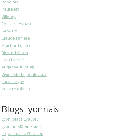
Rabelais
Paul Bert
Villeroy
Edouard Aynard
Servient
Claude Farrère
Guichard (place)
Richard-Vitton
Jean Larrivé
Augagneur (quai)
Vivier-Merle (boulevard)
Lacassagne
Voltaire (place)
Blogs lyonnais
Lyon, place Lyautey
Lyon au XIXème siècle
Le journal de Gnafron