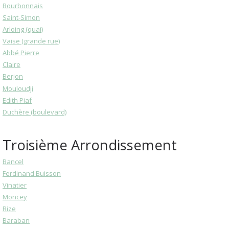
Bourbonnais
Saint-Simon
Arloing (quai)
Vaise (grande rue)
Abbé Pierre
Claire
Berjon
Mouloudji
Edith Piaf
Duchère (boulevard)
Troisième Arrondissement
Bancel
Ferdinand Buisson
Vinatier
Moncey
Rize
Baraban