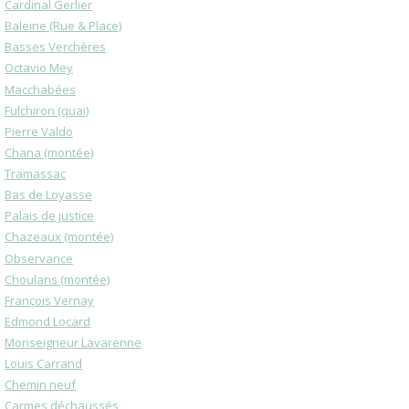
Cardinal Gerlier
Baleine (Rue & Place)
Basses Verchères
Octavio Mey
Macchabées
Fulchiron (quai)
Pierre Valdo
Chana (montée)
Tramassac
Bas de Loyasse
Palais de justice
Chazeaux (montée)
Observance
Choulans (montée)
François Vernay
Edmond Locard
Monseigneur Lavarenne
Louis Carrand
Chemin neuf
Carmes déchaussés