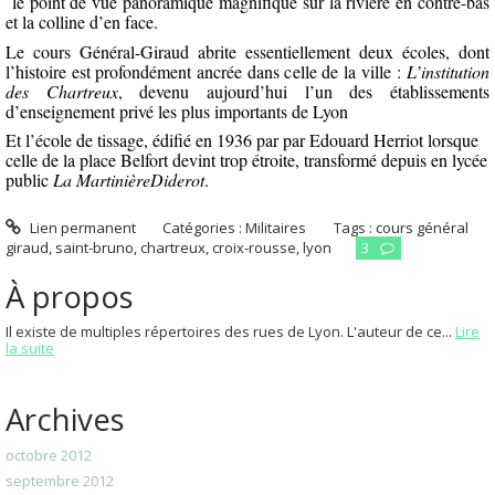
le point de vue panoramique magnifique sur la rivière en contre-bas
et la colline d’en face.
Le cours Général-Giraud abrite essentiellement deux écoles, dont
l’histoire est profondément ancrée dans celle de la ville :
L’institution
des Chartreux
, devenu aujourd’hui l’un des établissements
d’enseignement privé les plus importants de Lyon
Et l’école de tissage, édifié en 1936 par par Edouard Herriot lorsque
celle de la place Belfort devint trop étroite, transformé depuis en lycée
public
La MartinièreDiderot
.
Lien permanent
Catégories :
Militaires
Tags :
cours général
giraud
,
saint-bruno
,
chartreux
,
croix-rousse
,
lyon
3
À propos
Il existe de multiples répertoires des rues de Lyon. L'auteur de ce...
Lire
la suite
Archives
octobre 2012
septembre 2012