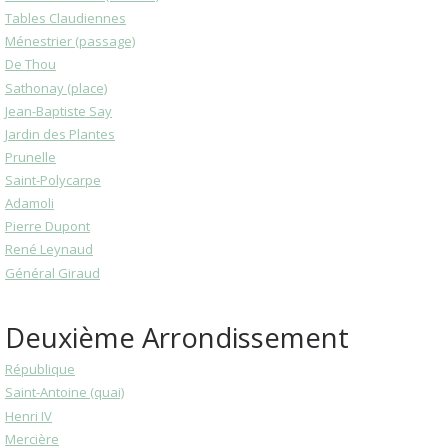
Tables Claudiennes
Ménestrier (passage)
De Thou
Sathonay (place)
Jean-Baptiste Say
Jardin des Plantes
Prunelle
Saint-Polycarpe
Adamoli
Pierre Dupont
René Leynaud
Général Giraud
Deuxième Arrondissement
République
Saint-Antoine (quai)
Henri IV
Mercière