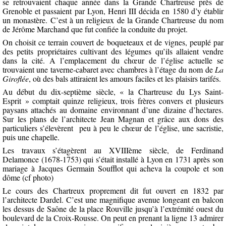
se retrouvaient chaque année dans la Grande Chartreuse près de
Grenoble et passaient par Lyon, Henri III décida en 1580 d’y établir
un monastère. C’est à un religieux de la Grande Chartreuse du nom
de Jérôme Marchand que fut confiée la conduite du projet.
On choisit ce terrain couvert de boqueteaux et de vignes, peuplé par
des petits propriétaires cultivant des légumes qu’ils allaient vendre
dans la cité. A l’emplacement du chœur de l’église actuelle se
trouvaient une taverne-cabaret avec chambres à l’étage du nom de
La
Giroflée
, où des bals attiraient les amours faciles et les plaisirs tarifés.
Au début du dix-septième siècle, « la Chartreuse du Lys Saint-
Esprit » comptait quinze religieux, trois frères convers et plusieurs
paysans attachés au domaine environnant d’une dizaine d’hectares.
Sur les plans de l’architecte Jean Magnan et grâce aux dons des
particuliers s’élevèrent
peu à peu le chœur de l’église, une sacristie,
puis une chapelle.
Les travaux s’étagèrent au XVIIIème siècle, de Ferdinand
Delamonce (1678-1753) qui s’était installé à Lyon en 1731 après son
mariage à Jacques Germain Soufflot qui acheva la coupole et son
dôme (cf photo)
Le cours des Chartreux proprement dit fut ouvert en 1832 par
l’architecte Dardel. C’est une magnifique avenue longeant en balcon
les dessus de Saône de la place Rouville jusqu’à l’extrémité ouest du
boulevard de la Croix-Rousse. On peut en prenant la ligne 13 admirer