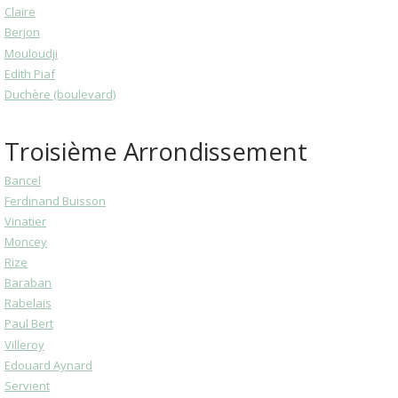
Claire
Berjon
Mouloudji
Edith Piaf
Duchère (boulevard)
Troisième Arrondissement
Bancel
Ferdinand Buisson
Vinatier
Moncey
Rize
Baraban
Rabelais
Paul Bert
Villeroy
Edouard Aynard
Servient