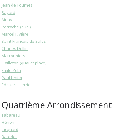
Jean de Tournes
Bayard
Ainay
Perrache (quai)
Marcel Rivière
Saint-François de Sales
Charles Dullin
Marronniers
Gailleton (quai et place)
Emile Zola
Paul Lintier
Edouard Herriot
Quatrième Arrondissement
Tabareau
Hénon
Jacquard
Barodet