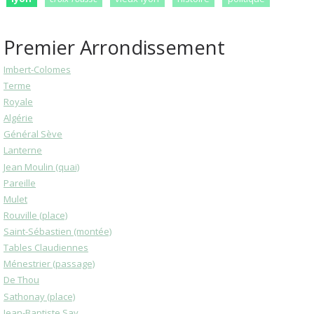
Premier Arrondissement
Imbert-Colomes
Terme
Royale
Algérie
Général Sève
Lanterne
Jean Moulin (quai)
Pareille
Mulet
Rouville (place)
Saint-Sébastien (montée)
Tables Claudiennes
Ménestrier (passage)
De Thou
Sathonay (place)
Jean-Baptiste Say