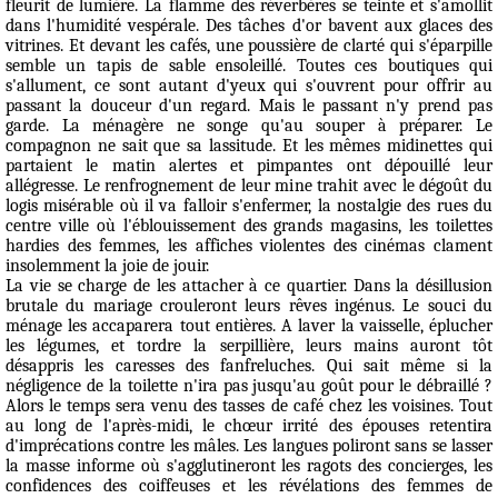
fleurit de lumière. La flamme des réverbères se teinte et s'amollit
dans l'humidité vespérale. Des tâches d'or bavent aux glaces des
vitrines. Et devant les cafés, une poussière de clarté qui s'éparpille
semble un tapis de sable ensoleillé. Toutes ces boutiques qui
s'allument, ce sont autant d'yeux qui s'ouvrent pour offrir au
passant la douceur d'un regard. Mais le passant n'y prend pas
garde. La ménagère ne songe qu'au souper à préparer. Le
compagnon ne sait que sa lassitude. Et les mêmes midinettes qui
partaient le matin alertes et pimpantes ont dépouillé leur
allégresse. Le renfrognement de leur mine trahit avec le dégoût du
logis misérable où il va falloir s'enfermer, la nostalgie des rues du
centre ville où l'éblouissement des grands magasins, les toilettes
hardies des femmes, les affiches violentes des cinémas clament
insolemment la joie de jouir.
La vie se charge de les attacher à ce quartier. Dans la désillusion
brutale du mariage crouleront leurs rêves ingénus. Le souci du
ménage les accaparera tout entières. A laver la vaisselle, éplucher
les légumes, et tordre la serpillière, leurs mains auront tôt
désappris les caresses des fanfreluches. Qui sait même si la
négligence de la toilette n'ira pas jusqu'au goût pour le débraillé ?
Alors le temps sera venu des tasses de café chez les voisines. Tout
au long de l'après-midi, le chœur irrité des épouses retentira
d'imprécations contre les mâles. Les langues poliront sans se lasser
la masse informe où s'agglutineront les ragots des concierges, les
confidences des coiffeuses et les révélations des femmes de