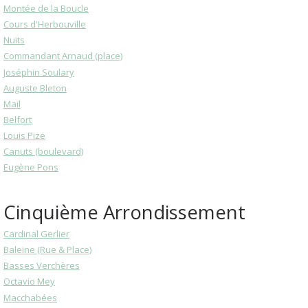
Montée de la Boucle
Cours d'Herbouville
Nuits
Commandant Arnaud (place)
Joséphin Soulary
Auguste Bleton
Mail
Belfort
Louis Pize
Canuts (boulevard)
Eugène Pons
Cinquième Arrondissement
Cardinal Gerlier
Baleine (Rue & Place)
Basses Verchères
Octavio Mey
Macchabées