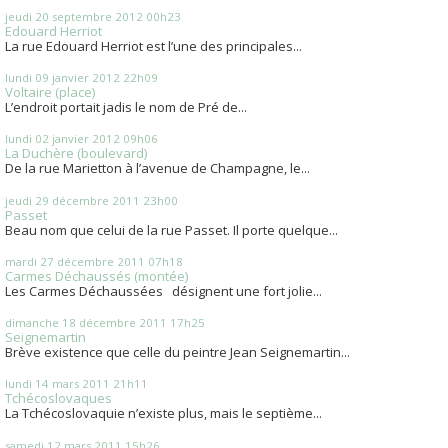
jeudi 20
septembre 2012
00h23
Edouard Herriot
La rue Edouard Herriot est l’une des principales...
lundi 09
janvier 2012
22h09
Voltaire (place)
L’endroit portait jadis le nom de Pré de...
lundi 02
janvier 2012
09h06
La Duchère (boulevard)
De la rue Marietton à l’avenue de Champagne, le...
jeudi 29
décembre 2011
23h00
Passet
Beau nom que celui de la rue Passet. Il porte quelque...
mardi 27
décembre 2011
07h18
Carmes Déchaussés (montée)
Les Carmes Déchaussées désignent une fort jolie...
dimanche 18
décembre 2011
17h25
Seignemartin
Brève existence que celle du peintre Jean Seignemartin...
lundi 14
mars 2011
21h11
Tchécoslovaques
La Tchécoslovaquie n’existe plus, mais le septième...
samedi 12
mars 2011
15h26