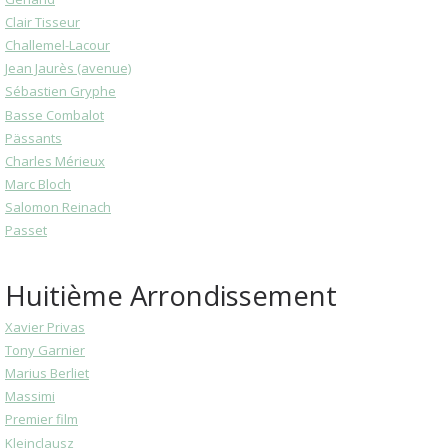
Clair Tisseur
Challemel-Lacour
Jean Jaurès (avenue)
Sébastien Gryphe
Basse Combalot
Pässants
Charles Mérieux
Marc Bloch
Salomon Reinach
Passet
Huitième Arrondissement
Xavier Privas
Tony Garnier
Marius Berliet
Massimi
Premier film
Kleinclausz