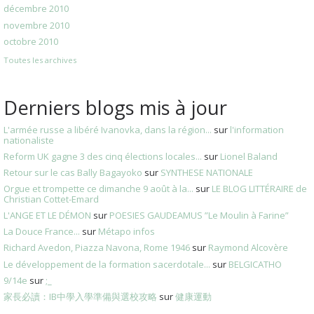
décembre 2010
novembre 2010
octobre 2010
Toutes les archives
Derniers blogs mis à jour
L'armée russe a libéré Ivanovka, dans la région...
sur
l'information
nationaliste
Reform UK gagne 3 des cinq élections locales...
sur
Lionel Baland
Retour sur le cas Bally Bagayoko
sur
SYNTHESE NATIONALE
Orgue et trompette ce dimanche 9 août à la...
sur
LE BLOG LITTÉRAIRE de
Christian Cottet-Emard
L'ANGE ET LE DÉMON
sur
POESIES GAUDEAMUS ”Le Moulin à Farine”
La Douce France...
sur
Métapo infos
Richard Avedon, Piazza Navona, Rome 1946
sur
Raymond Alcovère
Le développement de la formation sacerdotale...
sur
BELGICATHO
9/14e
sur
;_
家長必讀：IB中學入學準備與選校攻略
sur
健康運動