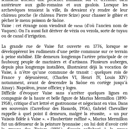
antérieure aux gallo-romains et aux gaulois. Lorsque les
archevêques tenaient la ville, ils devaient s'y rendre de leur
château proche (le château Pierre Scize) pour chasser le gibier et
pêcher le menu poisson de Saône.
Vaise
: cet étrange nom viendrait de
(d'où l'ancien nom de
vacua
Vaques
). On l'a aussi fait dériver de
vézia
ou
vezola
, sorte de tuyau
ou de canal d'irrigation.
La
grande rue de Vaise
fut ouverte en 1776, lorsque se
développèrent les rudiments d'une petite commune sur ce terrain
à peine stabilisé. Elle demeura longtemps l'artère principale de ce
faubourg peuple de mariniers et d’artisans. Plusieurs auberges,
depuis plus longtemps installées, illustraient déjà la vocation de
Vaise, à n'être qu'une commune de transit : quelques rois de
France y déjeunèrent, (Charles VI, Henri IV, Louis XIV)
notamment, avant de descendre la Saône en cortège jusqu'à
Ainay). Napoléon, jeune officier, y logea.
Difficile d’évoquer Vaise sans s’arrêter quelques lignes en
compagnie de la haute et belle figure de Marius Mermillon (1890-
1958), critique d’art lettré et gastronome et négociant en vins. Dans
ses souvenirs (
Carrefour des Hasards
, 1956), Gabriel Chevallier
rappelle à quel point il demeura, malgré la réussite,
« un pur
Vaisois fidèle à Vaise ». « Flaubertiste raffiné », Marius Mermillon
fut un défenseur de la peinture lyonnaise ; on lui doit d’avoir créé