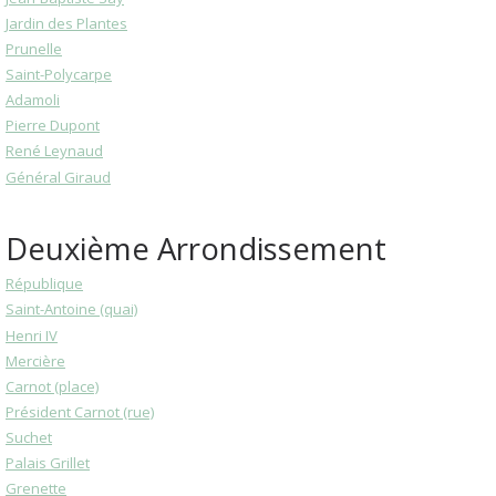
Jardin des Plantes
Prunelle
Saint-Polycarpe
Adamoli
Pierre Dupont
René Leynaud
Général Giraud
Deuxième Arrondissement
République
Saint-Antoine (quai)
Henri IV
Mercière
Carnot (place)
Président Carnot (rue)
Suchet
Palais Grillet
Grenette