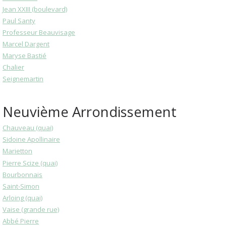
Jean XXIII (boulevard)
Paul Santy
Professeur Beauvisage
Marcel Dargent
Maryse Bastié
Chalier
Seignemartin
Neuvième Arrondissement
Chauveau (quai)
Sidoine Apollinaire
Marietton
Pierre Scize (quai)
Bourbonnais
Saint-Simon
Arloing (quai)
Vaise (grande rue)
Abbé Pierre