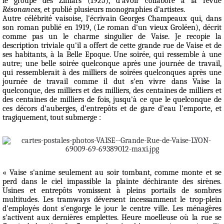
le groupe des
Ziniars
(1925), d’avoir collaboré à la revue
Résonances,
et publié plusieurs monographies d’artistes.
Autre célébrité vaisoise, l'écrivain Georges Champeaux qui, dans
son roman publié en 1919, (
Le roman d'un vieux Groléen
), décrit
comme pas un le charme singulier de Vaise. Je recopie la
description triviale qu'il a offert de cette grande rue de Vaise et de
ses habitants, à la Belle Epoque. Une soirée, qui ressemble à une
autre; une belle soirée quelconque après une journée de travail,
qui ressemblerait à des milliers de soirées quelconques après une
journée de travail comme il dut s'en vivre dans Vaise la
quelconque, des milliers et des milliers, des centaines de milliers et
des centaines de milliers de fois, jusqu'à ce que le quelconque de
ces décors d’auberges, d’entrepôts et de gare d’eau l'emporte, et
tragiquement, tout submerge :
« Vaise s'anime seulement au soir tombant, comme monte et se
perd dans le ciel impassible la plainte déchirante des sirènes.
Usines et entrepôts vomissent à pleins portails de sombres
multitudes. Les tramways déversent incessamment le trop-plein
d'employés dont s'engorge le jour le centre ville. Les ménagères
s'activent aux dernières emplettes. Heure moelleuse où la rue se