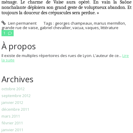
ménage. Le charme de Vaise aura opéré. En vain la Saône
nonchalante déploiera son grand geste de voluptueux abandon. Et
toujours la douceur des crépuscules sera perdue. »
Lien permanent
Tags :
georges champeaux
,
marius mermillon
,
grande rue de vaise
,
gabriel chevallier
,
vacua
,
vaques
,
littérature
1
À propos
Il existe de multiples répertoires des rues de Lyon. L'auteur de ce...
Lire
la suite
Archives
octobre 2012
septembre 2012
janvier 2012
décembre 2011
mars 2011
février 2011
janvier 2011