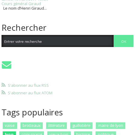
Cours général Giraud
Le nom d’Henri Giraud...
Rechercher
S'abonner au flux RSS
S'abonner au flux ATOM
Tags populaires
vaise
brotteaux
littérature
guillotière
maire de lyon
lyon
croix-rousse
vieux-lyon
histoire
politique