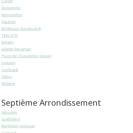
Cuvier
Duquesne
Montgolfier
Vauban
Brotteaux (boulevard)
Tête d'Or
Belges
Juliette Récamier
Puvis de Chavannes (place)
Lyautey
Garibaldi
Vitton
Molière
Septième Arrondissement
Jaboulay
Guillotière
Berthelot (avenue)
Gerland