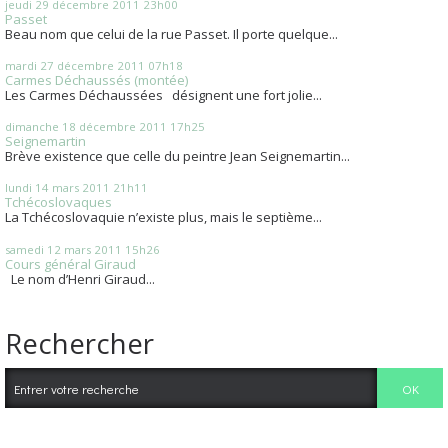
jeudi 29
décembre 2011
23h00
Passet
Beau nom que celui de la rue Passet. Il porte quelque...
mardi 27
décembre 2011
07h18
Carmes Déchaussés (montée)
Les Carmes Déchaussées désignent une fort jolie...
dimanche 18
décembre 2011
17h25
Seignemartin
Brève existence que celle du peintre Jean Seignemartin...
lundi 14
mars 2011
21h11
Tchécoslovaques
La Tchécoslovaquie n’existe plus, mais le septième...
samedi 12
mars 2011
15h26
Cours général Giraud
Le nom d’Henri Giraud...
Rechercher