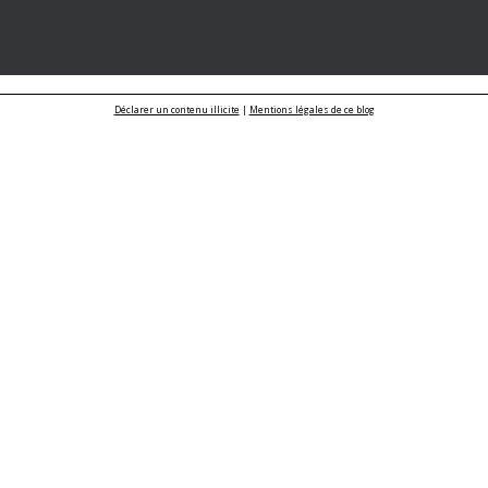
Déclarer un contenu illicite
|
Mentions légales de ce blog