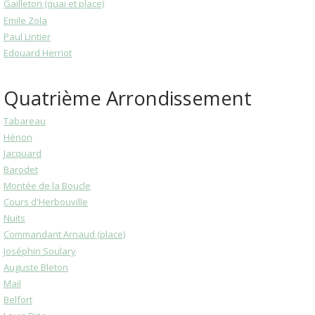
Gailleton (quai et place)
Emile Zola
Paul Lintier
Edouard Herriot
Quatrième Arrondissement
Tabareau
Hénon
Jacquard
Barodet
Montée de la Boucle
Cours d'Herbouville
Nuits
Commandant Arnaud (place)
Joséphin Soulary
Auguste Bleton
Mail
Belfort