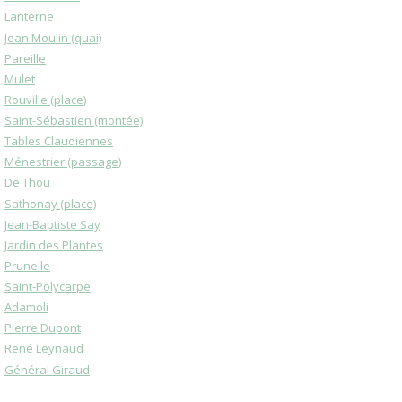
Lanterne
Jean Moulin (quai)
Pareille
Mulet
Rouville (place)
Saint-Sébastien (montée)
Tables Claudiennes
Ménestrier (passage)
De Thou
Sathonay (place)
Jean-Baptiste Say
Jardin des Plantes
Prunelle
Saint-Polycarpe
Adamoli
Pierre Dupont
René Leynaud
Général Giraud