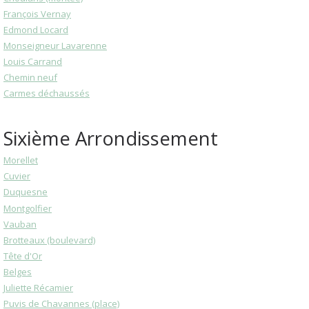
François Vernay
Edmond Locard
Monseigneur Lavarenne
Louis Carrand
Chemin neuf
Carmes déchaussés
Sixième Arrondissement
Morellet
Cuvier
Duquesne
Montgolfier
Vauban
Brotteaux (boulevard)
Tête d'Or
Belges
Juliette Récamier
Puvis de Chavannes (place)