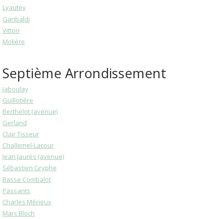
Lyautey
Garibaldi
Vitton
Molière
Septième Arrondissement
Jaboulay
Guillotière
Berthelot (avenue)
Gerland
Clair Tisseur
Challemel-Lacour
Jean Jaurès (avenue)
Sébastien Gryphe
Basse Combalot
Pässants
Charles Mérieux
Marc Bloch