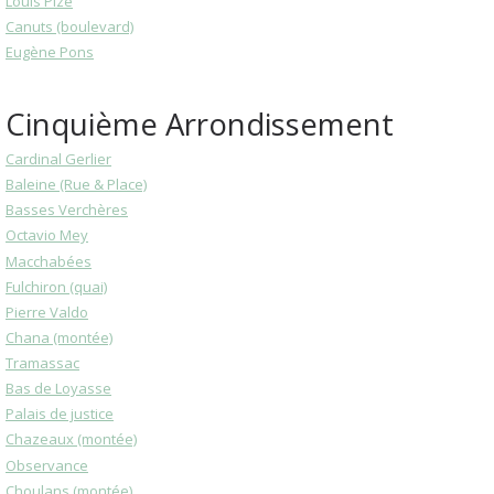
Louis Pize
Canuts (boulevard)
Eugène Pons
Cinquième Arrondissement
Cardinal Gerlier
Baleine (Rue & Place)
Basses Verchères
Octavio Mey
Macchabées
Fulchiron (quai)
Pierre Valdo
Chana (montée)
Tramassac
Bas de Loyasse
Palais de justice
Chazeaux (montée)
Observance
Choulans (montée)