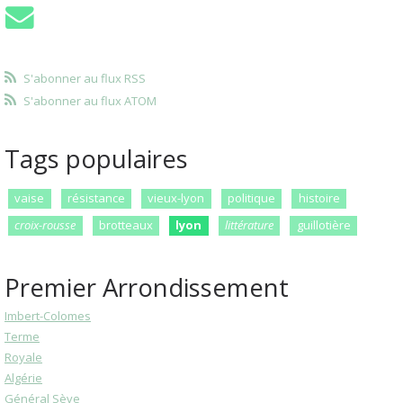
S'abonner au flux RSS
S'abonner au flux ATOM
Tags populaires
vaise
résistance
vieux-lyon
politique
histoire
croix-rousse
brotteaux
lyon
littérature
guillotière
Premier Arrondissement
Imbert-Colomes
Terme
Royale
Algérie
Général Sève