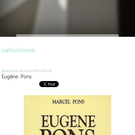
catholicisme
dimanche 04
avril 2010
09h24
Eugène Pons