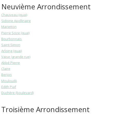
Neuvième Arrondissement
Chauveau (quai)
Sidoine Apollinaire
Marietton
Pierre Scize (quai)
Bourbonnais
Saint-Simon
Arloing (quai)
Vaise (grande rue)
Abbé Pierre
Claire
Berjon
Mouloudji
Edith Piaf
Duchère (boulevard)
Troisième Arrondissement