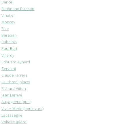
Bancel
Ferdinand Buisson
Vinatier
Moncey
Rize
Baraban
Rabelais
Paul Bert
Villeroy
Edouard Aynard
Servient
Claude Farrère
Guichard (place)
Richard-Vitton
Jean Larrivé
Augagneur (quai)
Vivier-Merle (boulevard)
Lacassagne
Voltaire (place)