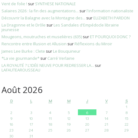
Vent de folie !
sur
SYNTHESE NATIONALE
Salaires 2026 : la fin des augmentations...
sur
l'information nationaliste
Découvrir la Balagne avec la Montagne des...
sur
ELIZABETH PARDON
La Dragonne et le Drôle
sur
Les Sandales d'Empédocle librairie
jeunesse
Mougeons, moutruches et muselières (635)
sur
ET POURQUOI DONC ?
Rencontre entre Illusion et Allusion
sur
Réflexions du Miroir
James Lee Burke : Clete
sur
Le Bouquineur
*La vie gourmande*
sur
Carré Verlaine
LA ROYAUTÉ ? L'IDÉE NEUVE POUR REDRESSER LA...
sur
LAFAUTEAROUSSEAU
Août 2026
D
L
M
M
J
V
S
1
2
3
4
5
6
7
8
9
10
11
12
13
14
15
16
17
18
19
20
21
22
23
24
25
26
27
28
29
30
31