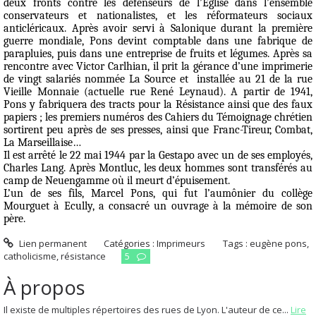
deux fronts contre les défenseurs de l’Église dans l’ensemble
conservateurs et nationalistes, et les réformateurs sociaux
anticléricaux. Après avoir servi à Salonique durant la première
guerre mondiale, Pons devint comptable dans une fabrique de
parapluies, puis dans une entreprise de fruits et légumes. Après sa
rencontre avec Victor Carlhian, il prit la gérance d’une imprimerie
de vingt salariés nommée
La Source
et
installée au 21 de la rue
Vieille Monnaie
(actuelle rue René Leynaud). A partir de 1941,
Pons y fabriquera des tracts pour la Résistance ainsi que des faux
papiers ; les premiers numéros des
Cahiers du Témoignage chrétien
sortirent peu après de ses presses, ainsi que
Franc-Tireur
,
Combat,
La Marseillaise
…
Il est arrêté le 22 mai 1944 par la Gestapo avec un de ses employés,
Charles Lang. Après Montluc, les deux hommes sont transférés au
camp de Neuengamme où il meurt d’épuisement.
L’un de ses fils, Marcel Pons, qui fut l’aumônier du collège
Mourguet à Ecully, a consacré un ouvrage à la mémoire de son
père.
Lien permanent
Catégories :
Imprimeurs
Tags :
eugène pons
,
catholicisme
,
résistance
5
À propos
Il existe de multiples répertoires des rues de Lyon. L'auteur de ce...
Lire