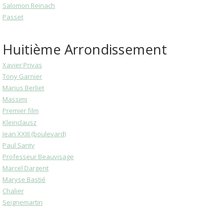
Salomon Reinach
Passet
Huitième Arrondissement
Xavier Privas
Tony Garnier
Marius Berliet
Massimi
Premier film
Kleinclausz
Jean XXIII (boulevard)
Paul Santy
Professeur Beauvisage
Marcel Dargent
Maryse Bastié
Chalier
Seignemartin