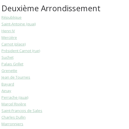
Deuxième Arrondissement
République
Saint-Antoine (quai)
Henri IV
Mercière
Carnot (place)
Président Carnot (rue)
Suchet
Palais Grillet
Grenette
Jean de Tournes
Bayard
Ainay
Perrache (quai)
Marcel Rivière
Saint-François de Sales
Charles Dullin
Marronniers