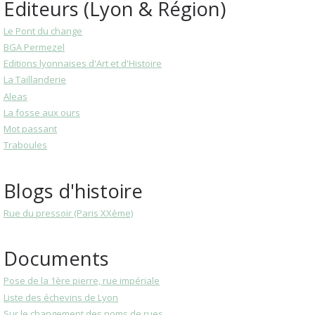
Editeurs (Lyon & Région)
Le Pont du change
BGA Permezel
Editions lyonnaises d'Art et d'Histoire
La Taillanderie
Aleas
La fosse aux ours
Mot passant
Traboules
Blogs d'histoire
Rue du pressoir (Paris XXème)
Documents
Pose de la 1ère pierre, rue impériale
Liste des échevins de Lyon
Sur le changement des noms de rues