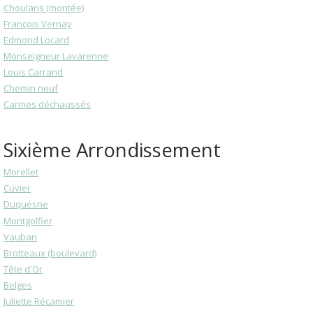
Choulans (montée)
François Vernay
Edmond Locard
Monseigneur Lavarenne
Louis Carrand
Chemin neuf
Carmes déchaussés
Sixième Arrondissement
Morellet
Cuvier
Duquesne
Montgolfier
Vauban
Brotteaux (boulevard)
Tête d'Or
Belges
Juliette Récamier