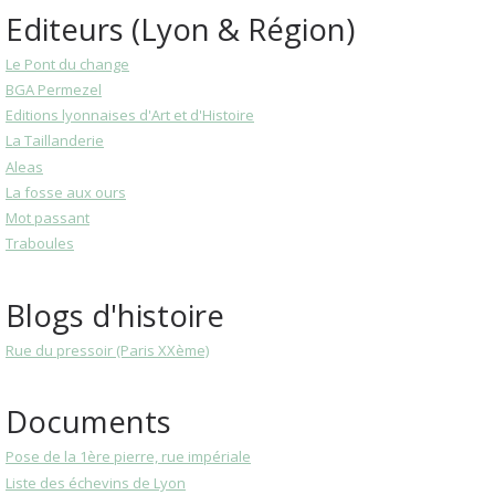
Editeurs (Lyon & Région)
Le Pont du change
BGA Permezel
Editions lyonnaises d'Art et d'Histoire
La Taillanderie
Aleas
La fosse aux ours
Mot passant
Traboules
Blogs d'histoire
Rue du pressoir (Paris XXème)
Documents
Pose de la 1ère pierre, rue impériale
Liste des échevins de Lyon