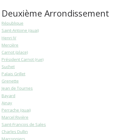
Deuxième Arrondissement
République
Saint-Antoine (quai)
Henri IV
Mercière
Carnot (place)
Président Carnot (rue)
Suchet
Palais Grillet
Grenette
Jean de Tournes
Bayard
Ainay
Perrache (quai)
Marcel Rivière
Saint-François de Sales
Charles Dullin
Marronniers