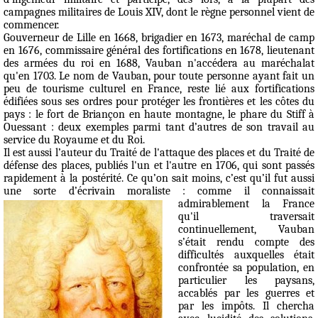
campagnes militaires de Louis XIV, dont le règne personnel vient de
commencer.
Gouverneur de Lille en 1668, brigadier en 1673, maréchal de camp
en 1676, commissaire général des fortifications en 1678, lieutenant
des armées du roi en 1688, Vauban n'accédera au maréchalat
qu'en 1703. Le nom de Vauban, pour toute personne ayant fait un
peu de tourisme culturel en France, reste lié aux fortifications
édifiées sous ses ordres pour protéger les frontières et les côtes du
pays : le fort de Briançon en haute montagne, le phare du Stiff à
Ouessant : deux exemples parmi tant d’autres de son travail au
service du Royaume et du Roi.
Il est aussi l’auteur du
Traité de l'attaque des places
et du
Traité de
défense des places,
publiés l'un et l'autre en 1706, qui sont passés
rapidement à la postérité. Ce qu’on sait moins, c’est qu’il fut aussi
une sorte d’écrivain moraliste : comme il connaissait
admirablement la France
qu'il traversait
continuellement, Vauban
s’était rendu compte des
difficultés auxquelles était
confrontée sa population, en
particulier les paysans,
accablés par les guerres et
par les impôts. Il chercha