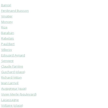
Bancel
Ferdinand Buisson
Vinatier
Moncey
Rize
Baraban
Rabelais
Paul Bert
Villeroy
Edouard Aynard
Servient
Claude Farrère
Guichard (place)
Richard-Vitton
Jean Larrivé
Augagneur (quai)
Vivier-Merle (boulevard)
Lacassagne
Voltaire (place)