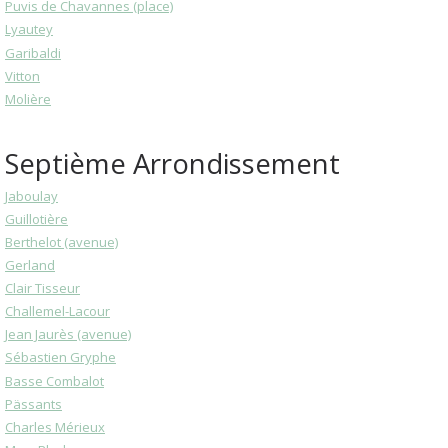
Puvis de Chavannes (place)
Lyautey
Garibaldi
Vitton
Molière
Septième Arrondissement
Jaboulay
Guillotière
Berthelot (avenue)
Gerland
Clair Tisseur
Challemel-Lacour
Jean Jaurès (avenue)
Sébastien Gryphe
Basse Combalot
Pässants
Charles Mérieux