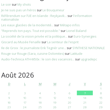
Le soir
sur
My shots
Je ne suis pas un héros
sur
Le Bouquineur
Référendum sur l’UE en Islande : Reykjavik...
sur
l'information
nationaliste
Les eaux glacées de la modernité...
sur
Métapo infos
”Reprends ton pays. Tout est possible.”
sur
Lionel Baland
La société de la vision privée et la politique...
sur
Euro-Synergies
Giscard au Musée Fenaille
sur
La senteur de l'esprit
Ile de Groix : le journaliste Erik Tegnér une...
sur
SYNTHESE NATIONALE
Rouge sur Rouge (Sara, cuisine Dolomites)
sur
Latitude
Audio‑Technica ATH‑M50x : le son des vacances...
sur
upgradepc
Août 2026
D
L
M
M
J
V
S
1
2
3
4
5
6
7
8
9
10
11
12
13
14
15
16
17
18
19
20
21
22
23
24
25
26
27
28
29