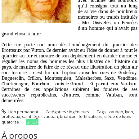
avec lucidité des solutions,
qu'il consigna tout au long
de sa vie dans de nombreux
mémoires ou traités intitulés
:
Mes Oisivetés
, ou
Pensées
d'un homme qui n'avait pas
grand-chose à faire
.
Cette rue porte son nom dés l’aménagement du quartier des
Brotteaux par Vitton. Ce dernier avait eu l’idée de donner à tout le
quartier au fur et mesure de son déploiement en damier morne et
régulier les noms des hommes les plus illustres de l’histoire du
pays, de manière de faire de ce réseau une illustration en plein air
son historie : c’est lui qui baptisa ainsi les rues de Godefroy,
Duguesclin, Crillon, Montesquieu, Malesherbes, Saxe, Vendôme,
Charlemagne, Bourbon, Louis-le-Grand… Et parmi eux Vauban.
Certaines de ces appellations subirent les foudres de ses
successeurs républicains, d’autres, comme Vauban, sont
demeurées.
Lien permanent
Catégories :
Ingénieurs
Tags :
vauban
,
lyon
,
brotteaux
,
saint-léger-vauban
,
briançon
,
fortifications
,
siècle de louis
quatorze
2
À propos