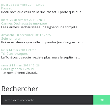
jeudi 29
décembre 2011
23h00
Passet
Beau nom que celui de la rue Passet. Il porte quelque...
mardi 27
décembre 2011
07h18
Carmes Déchaussés (montée)
Les Carmes Déchaussées désignent une fort jolie...
dimanche 18
décembre 2011
17h25
Seignemartin
Brève existence que celle du peintre Jean Seignemartin...
lundi 14
mars 2011
21h11
Tchécoslovaques
La Tchécoslovaquie n’existe plus, mais le septième...
samedi 12
mars 2011
15h26
Cours général Giraud
Le nom d’Henri Giraud...
Rechercher