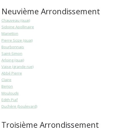
Neuvième Arrondissement
Chauveau (quai)
Sidoine Apollinaire
Marietton
Pierre Scize (quai)
Bourbonnais
Saint-Simon
Arloing (quai)
Vaise (grande rue)
Abbé Pierre
Claire
Berjon
Mouloudji
Edith Piaf
Duchère (boulevard)
Troisième Arrondissement