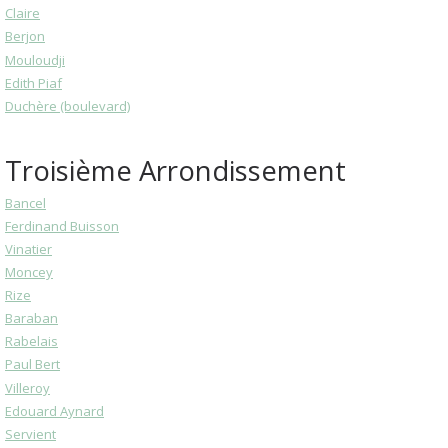
Claire
Berjon
Mouloudji
Edith Piaf
Duchère (boulevard)
Troisième Arrondissement
Bancel
Ferdinand Buisson
Vinatier
Moncey
Rize
Baraban
Rabelais
Paul Bert
Villeroy
Edouard Aynard
Servient