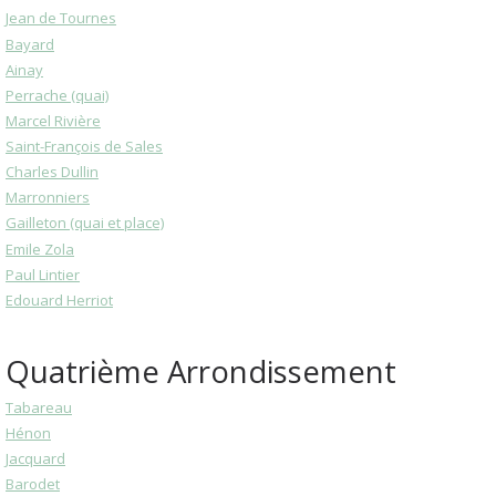
Jean de Tournes
Bayard
Ainay
Perrache (quai)
Marcel Rivière
Saint-François de Sales
Charles Dullin
Marronniers
Gailleton (quai et place)
Emile Zola
Paul Lintier
Edouard Herriot
Quatrième Arrondissement
Tabareau
Hénon
Jacquard
Barodet