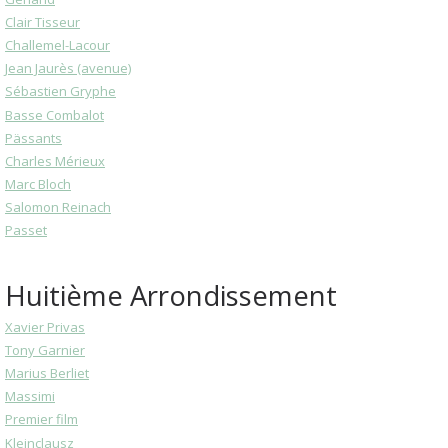
Clair Tisseur
Challemel-Lacour
Jean Jaurès (avenue)
Sébastien Gryphe
Basse Combalot
Pässants
Charles Mérieux
Marc Bloch
Salomon Reinach
Passet
Huitième Arrondissement
Xavier Privas
Tony Garnier
Marius Berliet
Massimi
Premier film
Kleinclausz