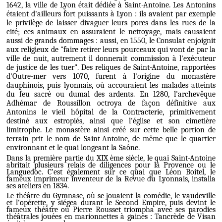
1642, la ville de Lyon était dédiée à Saint-Antoine. Les Antonins
étaient d'ailleurs fort puissants à Lyon : ils avaient par exemple
le privilège de laisser divaguer leurs porcs dans les rues de la
cité; ces animaux en assuraient le nettoyage, mais causaient
aussi de grands dommages : aussi, en 1550, le Consulat enjoignit
aux religieux de "
faire retirer leurs pourceaux qui vont de par la
ville de nuit, autrement il donnerait commission à l'exécuteur
de justice de les tuer
". Des reliques de Saint-Antoine, rapportées
d'Outre-mer vers 1070, furent à l'origine du monastère
dauphinois, puis lyonnais, où accouraient les malades atteints
du
feu sacré
ou du
mal des ardents
. En 1280, l'archevêque
Adhémar de Roussillon octroya de façon définitive aux
Antonins le vieil hôpital de la Contracterie, primitivement
destiné aux estropiés, ainsi que l'église et son cimetière
limitrophe. Le monastère ainsi créé sur cette belle portion de
terrain prit le nom de Saint-Antoine, de même que le quartier
environnant et le quai longeant la Saône.
Dans la première partie du XIX ème siècle, le quai Saint-Antoine
abritait plusieurs relais de diligences pour la Provence ou le
Languedoc. C'est également sur ce quai que Léon Boitel, le
fameux imprimeur inventeur de la
Revue du Lyonnais
, installa
ses ateliers en 1834.
Le théâtre du
Gymnase,
où se jouaient la comédie, le vaudeville
et l'opérette, y siégea durant le Second Empire, puis devint le
fameux théâtre où Pierre Rousset triompha avec ses parodies
théâtrales jouées en marionnettes à gaines : Tancrède de Visan