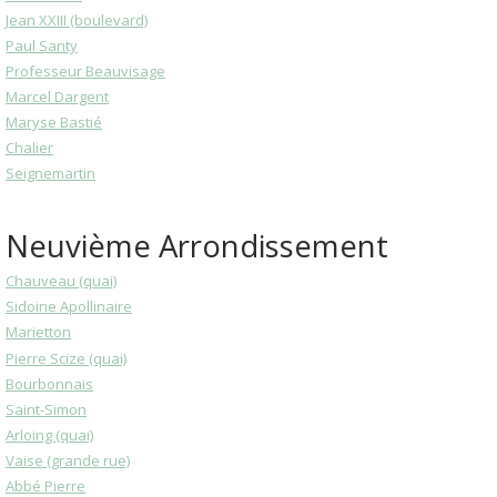
Jean XXIII (boulevard)
Paul Santy
Professeur Beauvisage
Marcel Dargent
Maryse Bastié
Chalier
Seignemartin
Neuvième Arrondissement
Chauveau (quai)
Sidoine Apollinaire
Marietton
Pierre Scize (quai)
Bourbonnais
Saint-Simon
Arloing (quai)
Vaise (grande rue)
Abbé Pierre