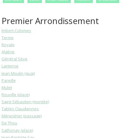
Premier Arrondissement
Imbert-Colomes
Terme
Royale
Algérie
Général Sève
Lanterne
Jean Moulin (quai)
Pareille
Mulet
Rouville (place)
Saint-Sébastien (montée)
Tables Claudiennes
Ménestrier (passage)
De Thou
Sathonay (place)
Jean-Baptiste Say