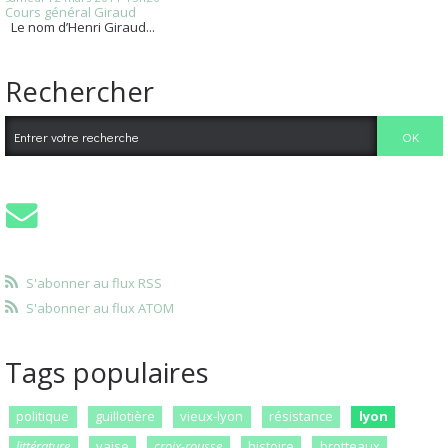
Cours général Giraud
Le nom d’Henri Giraud...
Rechercher
S'abonner au flux RSS
S'abonner au flux ATOM
Tags populaires
politique
guillotière
vieux-lyon
résistance
lyon
littérature
vaise
croix-rousse
histoire
brotteaux