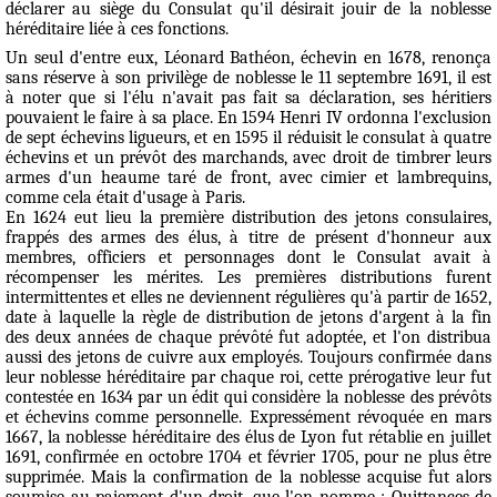
déclarer au siège du Consulat qu'il désirait jouir de la noblesse
héréditaire liée à ces fonctions.
Un seul d'entre eux, Léonard Bathéon, échevin en 1678, renonça
sans réserve à son privilège de noblesse le 11 septembre 1691, il est
à noter que si l'élu n'avait pas fait sa déclaration, ses héritiers
pouvaient le faire à sa place. En 1594 Henri IV ordonna l'exclusion
de sept échevins ligueurs, et en 1595 il réduisit le consulat à
quatre
échevins
et
un prévôt des marchands
, avec droit de timbrer leurs
armes d'un heaume taré de front, avec cimier et lambrequins,
comme cela était d'usage à Paris.
En 1624 eut lieu la première distribution des jetons consulaires,
frappés des armes des élus, à titre de présent d'honneur aux
membres, officiers et personnages dont le Consulat avait à
récompenser les mérites. Les premières distributions furent
intermittentes et elles ne deviennent régulières qu'à partir de 1652,
date à laquelle la règle de distribution de jetons d'argent à la fin
des deux années de chaque prévôté fut adoptée, et l'on distribua
aussi des jetons de cuivre aux employés. Toujours confirmée dans
leur noblesse héréditaire par chaque roi, cette prérogative leur fut
contestée en 1634 par un édit qui considère la noblesse des prévôts
et échevins comme personnelle. Expressément révoquée en mars
1667, la noblesse héréditaire des élus de Lyon fut rétablie en juillet
1691, confirmée en octobre 1704 et février 1705, pour ne plus être
supprimée. Mais la confirmation de la noblesse acquise fut alors
soumise au paiement d'un droit, que l'on nomme :
Quittances de