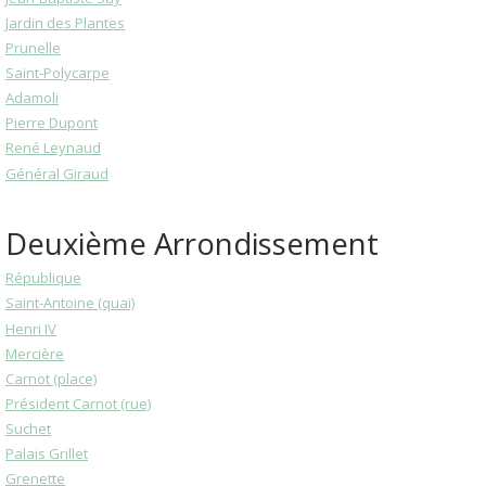
Jardin des Plantes
Prunelle
Saint-Polycarpe
Adamoli
Pierre Dupont
René Leynaud
Général Giraud
Deuxième Arrondissement
République
Saint-Antoine (quai)
Henri IV
Mercière
Carnot (place)
Président Carnot (rue)
Suchet
Palais Grillet
Grenette