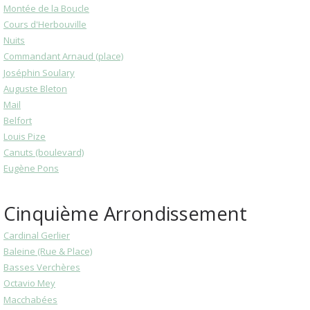
Montée de la Boucle
Cours d'Herbouville
Nuits
Commandant Arnaud (place)
Joséphin Soulary
Auguste Bleton
Mail
Belfort
Louis Pize
Canuts (boulevard)
Eugène Pons
Cinquième Arrondissement
Cardinal Gerlier
Baleine (Rue & Place)
Basses Verchères
Octavio Mey
Macchabées