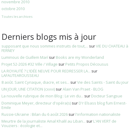
novembre 2010
octobre 2010
Toutes les archives
Derniers blogs mis à jour
supposant que nous sommes instruits de tout,...
sur
VIE DU CHATEAU à
FERNEY
Luminous de Guillem Marí
sur
Books are my Wonderland
Projet 52-2026 #32 Ville / Village
sur
Petits Propos Décousus
LA ROYAUTÉ ? L'IDÉE NEUVE POUR REDRESSER LA...
sur
LAFAUTEAROUSSEAU
8 août. Saint Cyriaque, diacre, et ses...
sur
Vie des Saints - Saint du jour
UN JOUR, UNE CITATION (cxxvi)
sur
Alain Van Praet - BLOG
La nouvelle rubrique de mon Blog : Le vin du...
sur
Docteur Sangsue
Dominique Meyer, directeur d'opéra(s)
sur
D'r Elsass blog fum Ernest-
Emile
Russie-Ukraine : Bilan du 6 août 2026
sur
l'information nationaliste
Meurtre de la journaliste Amal Khalil au Liban...
sur
L'AN VERT de
Vouziers : écologie et...