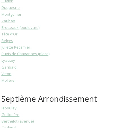
Cuvier
Duquesne
Montgolfier
Vauban
Brotteaux (boulevard)
Tête d'Or
Belges
Juliette Récamier
Puvis de Chavannes (place)
Lyautey
Garibaldi
Vitton
Molière
Septième Arrondissement
Jaboulay
Guillotière
Berthelot (avenue)
Gerland