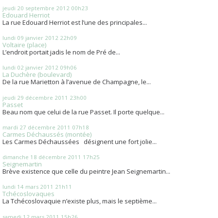
jeudi 20
septembre 2012
00h23
Edouard Herriot
La rue Edouard Herriot est l’une des principales...
lundi 09
janvier 2012
22h09
Voltaire (place)
L’endroit portait jadis le nom de Pré de...
lundi 02
janvier 2012
09h06
La Duchère (boulevard)
De la rue Marietton à l’avenue de Champagne, le...
jeudi 29
décembre 2011
23h00
Passet
Beau nom que celui de la rue Passet. Il porte quelque...
mardi 27
décembre 2011
07h18
Carmes Déchaussés (montée)
Les Carmes Déchaussées désignent une fort jolie...
dimanche 18
décembre 2011
17h25
Seignemartin
Brève existence que celle du peintre Jean Seignemartin...
lundi 14
mars 2011
21h11
Tchécoslovaques
La Tchécoslovaquie n’existe plus, mais le septième...
samedi 12
mars 2011
15h26