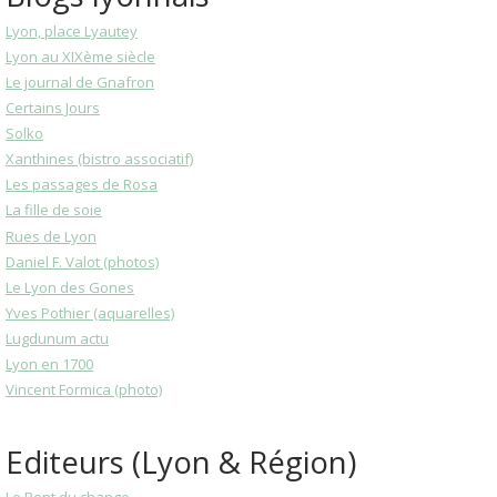
Lyon, place Lyautey
Lyon au XIXème siècle
Le journal de Gnafron
Certains Jours
Solko
Xanthines (bistro associatif)
Les passages de Rosa
La fille de soie
Rues de Lyon
Daniel F. Valot (photos)
Le Lyon des Gones
Yves Pothier (aquarelles)
Lugdunum actu
Lyon en 1700
Vincent Formica (photo)
Editeurs (Lyon & Région)