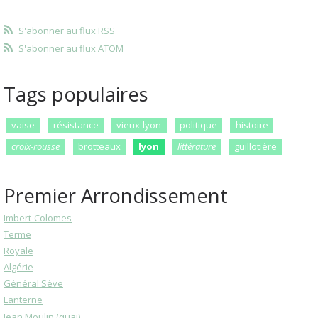
S'abonner au flux RSS
S'abonner au flux ATOM
Tags populaires
vaise
résistance
vieux-lyon
politique
histoire
croix-rousse
brotteaux
lyon
littérature
guillotière
Premier Arrondissement
Imbert-Colomes
Terme
Royale
Algérie
Général Sève
Lanterne
Jean Moulin (quai)