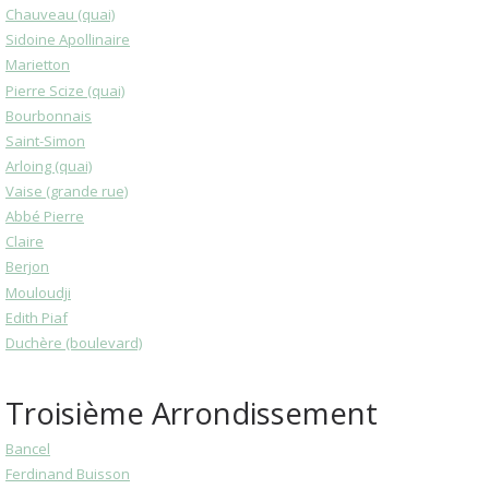
Chauveau (quai)
Sidoine Apollinaire
Marietton
Pierre Scize (quai)
Bourbonnais
Saint-Simon
Arloing (quai)
Vaise (grande rue)
Abbé Pierre
Claire
Berjon
Mouloudji
Edith Piaf
Duchère (boulevard)
Troisième Arrondissement
Bancel
Ferdinand Buisson