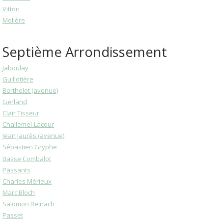
Vitton
Molière
Septième Arrondissement
Jaboulay
Guillotière
Berthelot (avenue)
Gerland
Clair Tisseur
Challemel-Lacour
Jean Jaurès (avenue)
Sébastien Gryphe
Basse Combalot
Pässants
Charles Mérieux
Marc Bloch
Salomon Reinach
Passet