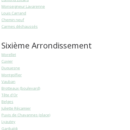
Monseigneur Lavarenne
Louis Carrand
Chemin neuf
Carmes déchaussés
Sixième Arrondissement
Morellet
Cuvier
Duquesne
Montgolfier
Vauban
Brotteaux (boulevard)
Tête d'Or
Belges
Juliette Récamier
Puvis de Chavannes (place)
Lyautey
Garibaldi