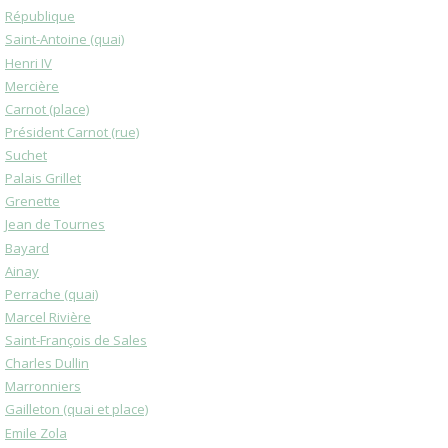
République
Saint-Antoine (quai)
Henri IV
Mercière
Carnot (place)
Président Carnot (rue)
Suchet
Palais Grillet
Grenette
Jean de Tournes
Bayard
Ainay
Perrache (quai)
Marcel Rivière
Saint-François de Sales
Charles Dullin
Marronniers
Gailleton (quai et place)
Emile Zola