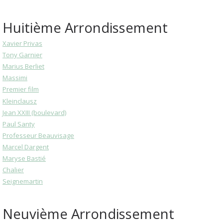
Huitième Arrondissement
Xavier Privas
Tony Garnier
Marius Berliet
Massimi
Premier film
Kleinclausz
Jean XXIII (boulevard)
Paul Santy
Professeur Beauvisage
Marcel Dargent
Maryse Bastié
Chalier
Seignemartin
Neuvième Arrondissement