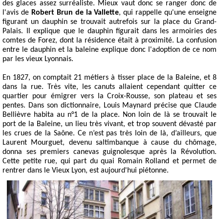
des glaces assez surréaliste. Mieux vaut donc se ranger donc de
l'avis de
Robert Brun de la Vallette
, qui rappelle qu'une enseigne
figurant un
dauphin
se trouvait autrefois sur la place du Grand-
Palais. Il explique que le dauphin figurait dans les armoiries des
comtes de Forez, dont la résidence était à proximité. La confusion
entre le dauphin et la baleine explique donc l'adoption de ce nom
par les vieux Lyonnais.
En 1827, on comptait 21 métiers à tisser place de la Baleine, et 8
dans la rue. Très vite, les canuts allaient cependant quitter ce
quartier pour émigrer vers la Croix-Rousse, son plateau et ses
pentes. Dans son dictionnaire, Louis Maynard précise que Claude
Bellièvre habita au n°1 de la place. Non loin de là se trouvait le
port de la Baleine, un lieu très vivant, et trop souvent dévasté par
les crues de la Saône. Ce n’est pas très loin de là, d’ailleurs, que
Laurent Mourguet, devenu saltimbanque à cause du chômage,
donna ses premiers canevas guignolesque après la Révolution.
Cette petite rue, qui part du quai Romain Rolland et permet de
rentrer dans le Vieux Lyon, est aujourd'hui piétonne.