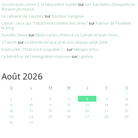
Crookhaven, tome 2, le labyrinthe oublié
sur
Les Sandales d'Empédocle
librairie jeunesse
Le calvaire de Saumos
sur
Docteur Sangsue
Climat : ceux qui ”rabâchent comme des ânes”
sur
Patrice de Plunkett :
le blog
Durville Steve
sur
Biblio-cycles d'Hervé Le Cahain et Jean-Yves...
17 ans!!!
sur
Le Monde tel que je le vois depuis août 2009
Insécurité : l'Etat est-il coupable ?...
sur
Métapo infos
Le bénéfice de l'immigration massive
sur
Lapinos
Août 2026
D
L
M
M
J
V
S
1
2
3
4
5
6
7
8
9
10
11
12
13
14
15
16
17
18
19
20
21
22
23
24
25
26
27
28
29
30
31