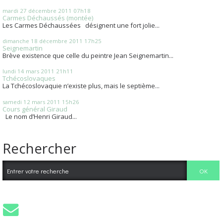
mardi 27
décembre 2011
07h18
Carmes Déchaussés (montée)
Les Carmes Déchaussées désignent une fort jolie...
dimanche 18
décembre 2011
17h25
Seignemartin
Brève existence que celle du peintre Jean Seignemartin...
lundi 14
mars 2011
21h11
Tchécoslovaques
La Tchécoslovaquie n’existe plus, mais le septième...
samedi 12
mars 2011
15h26
Cours général Giraud
Le nom d’Henri Giraud...
Rechercher