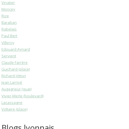
Vinatier
Moncey
Rize
Baraban
Rabelais
Paul Bert
Villeroy
Edouard Aynard
Servient
Claude Farrère
Guichard (place)
Richard-Vitton
Jean Larrivé
Augagneur (quai)
Vivier-Merle (boulevard)
Lacassagne
Voltaire (place)
Blogs lyonnais