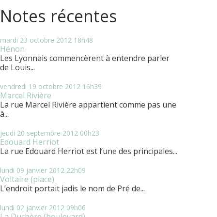
Notes récentes
mardi 23
octobre 2012
18h48
Hénon
Les Lyonnais commencèrent à entendre parler
de Louis...
vendredi 19
octobre 2012
16h39
Marcel Rivière
La rue Marcel Rivière appartient comme pas une
à...
jeudi 20
septembre 2012
00h23
Edouard Herriot
La rue Edouard Herriot est l’une des principales...
lundi 09
janvier 2012
22h09
Voltaire (place)
L’endroit portait jadis le nom de Pré de...
lundi 02
janvier 2012
09h06
La Duchère (boulevard)