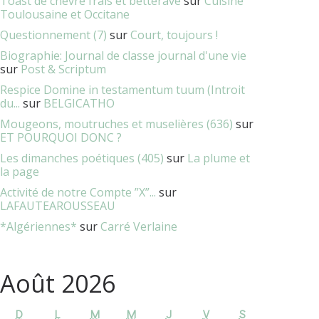
Toast de chèvre frais et betterave
sur
Cuisine
Toulousaine et Occitane
Questionnement (7)
sur
Court, toujours !
Biographie: Journal de classe journal d'une vie
sur
Post & Scriptum
Respice Domine in testamentum tuum (Introit
du...
sur
BELGICATHO
Mougeons, moutruches et muselières (636)
sur
ET POURQUOI DONC ?
Les dimanches poétiques (405)
sur
La plume et
la page
Activité de notre Compte ”X”...
sur
LAFAUTEAROUSSEAU
*Algériennes*
sur
Carré Verlaine
Août 2026
D
L
M
M
J
V
S