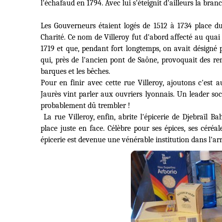
l'échafaud en 1794. Avec lui s'éteignit d'ailleurs la bran
Les Gouverneurs étaient logés de 1512 à 1734 place du
Charité. Ce nom de Villeroy fut d'abord affecté au quai
1719 et que, pendant fort longtemps, on avait désigné 
qui, près de l'ancien pont de Saône, provoquait des 
barques et les bêches.
Pour en finir avec cette rue Villeroy, ajoutons c'est 
Jaurès vint parler aux ouvriers lyonnais. Un leader so
probablement dû trembler !
La rue Villeroy, enfin, abrite l'épicerie de
Djebraïl Ba
place juste en face. Célèbre pour ses épices, ses céréal
épicerie est devenue une vénérable institution dans l'ar