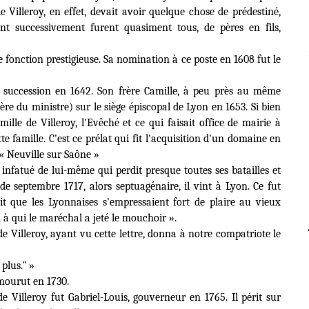
de
Villeroy
, en effet, devait avoir quelque chose de prédestiné,
nt successivement furent quasiment tous, de pères en fils,
 fonction prestigieuse. Sa nomination à ce poste en 1608 fut le
a succession en 1642. Son frère Camille, à peu près au même
e du ministre) sur le siège épiscopal de Lyon en 1653. Si bien
lle de Villeroy, l'Evêché et ce qui faisait office de mairie à
 famille. C'est ce prélat qui fit l'acquisition d'un domaine en
 « Neuville sur Saône »
 infatué de lui-même qui perdit presque toutes ses batailles et
de septembre 1717, alors septuagénaire, il vint à Lyon. Ce fut
it que les Lyonnaises s'empressaient fort de plaire au vieux
i à qui le maréchal a jeté le mouchoir ».
de Villeroy, ayant vu cette lettre, donna à notre compatriote le
plus." »
 mourut en 1730.
 Villeroy fut Gabriel-Louis, gouverneur en 1765. Il périt sur