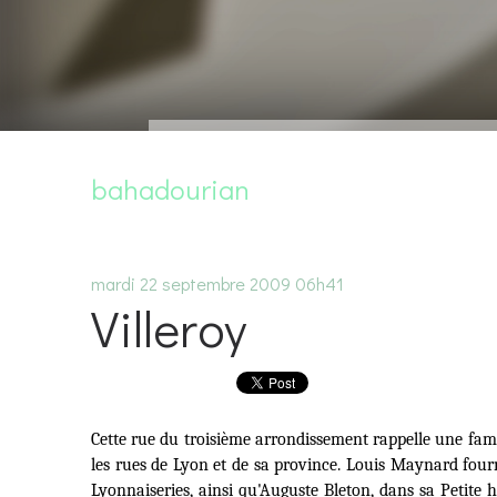
bahadourian
mardi 22
septembre 2009
06h41
Villeroy
Cette rue du troisième arrondissement rappelle une famil
les rues de Lyon et de sa province. Louis Maynard fou
Lyonnaiseries
, ainsi qu'Auguste Bleton, dans
sa Petite 