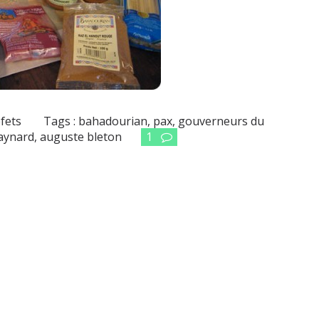
fets
Tags :
bahadourian
,
pax
,
gouverneurs du
aynard
,
auguste bleton
1