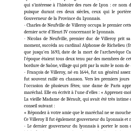
qui s'intéresse à l'histoire des rues de Lyon : ce nom 
puisque durant ces deux siècles, ceux qui le portère
Gouverneur de la Province du Lyonnais.
-
Charles de Neufville de Villeroy
occupa le premier cette
dernier acte d'Henri IV concernant le Lyonnais.
-
Nicolas de Neufville,
premier duc de Villeroy prit s
moment, succéda au cardinal Alphonse de Richelieu (frèr
que jusqu'en 1693, date de la mort de l'archevêque Cami
l'époque étaient tous deux tenu par des membres de cette
bordure de Saône, village qui prit par la suite le nom de
-
François de Villeroy
, né en 1644, fut un général assez
fut souvent raillé en chanson. Vers les premiers jours 
l'occasion de plusieurs fêtes; une dame de Paris appr
maréchal. Elle en écrivit à l'une d'elles : « Apprenez-mo
La vieille Madame de Bérault, qui avait été très intime 
conseil suivant :
« Répondez à votre amie que le maréchal ne se mouche 
Ce Villeroy ll fut également gouverneur du Lyonnais et
- Le dernier gouverneur du lyonnais à porter le nom de