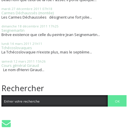
mardi 27
décembre 2011
07h18
Carmes Déchaussés (montée)
Les Carmes Déchaussées désignent une fort jolie...
dimanche 18
décembre 2011
17h25
Seignemartin
Brève existence que celle du peintre Jean Seignemartin...
lundi 14
mars 2011
21h11
Tchécoslovaques
La Tchécoslovaquie n’existe plus, mais le septième...
samedi 12
mars 2011
15h26
Cours général Giraud
Le nom d’Henri Giraud...
Rechercher