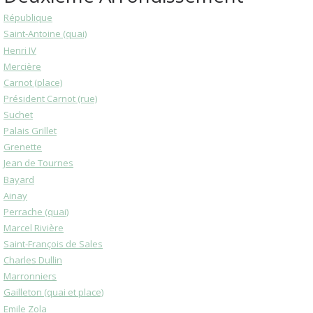
République
Saint-Antoine (quai)
Henri IV
Mercière
Carnot (place)
Président Carnot (rue)
Suchet
Palais Grillet
Grenette
Jean de Tournes
Bayard
Ainay
Perrache (quai)
Marcel Rivière
Saint-François de Sales
Charles Dullin
Marronniers
Gailleton (quai et place)
Emile Zola