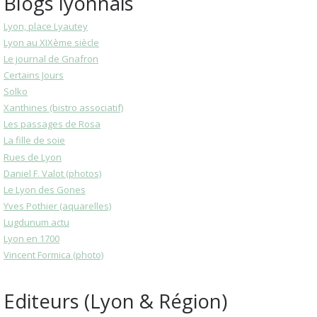
Blogs lyonnais
Lyon, place Lyautey
Lyon au XIXème siècle
Le journal de Gnafron
Certains Jours
Solko
Xanthines (bistro associatif)
Les passages de Rosa
La fille de soie
Rues de Lyon
Daniel F. Valot (photos)
Le Lyon des Gones
Yves Pothier (aquarelles)
Lugdunum actu
Lyon en 1700
Vincent Formica (photo)
Editeurs (Lyon & Région)