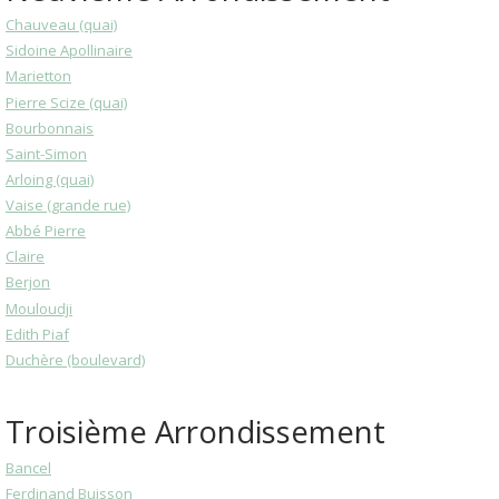
Chauveau (quai)
Sidoine Apollinaire
Marietton
Pierre Scize (quai)
Bourbonnais
Saint-Simon
Arloing (quai)
Vaise (grande rue)
Abbé Pierre
Claire
Berjon
Mouloudji
Edith Piaf
Duchère (boulevard)
Troisième Arrondissement
Bancel
Ferdinand Buisson