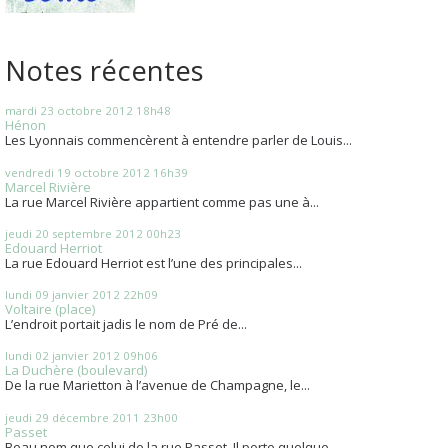
Notes récentes
mardi 23
octobre 2012
18h48
Hénon
Les Lyonnais commencèrent à entendre parler de Louis...
vendredi 19
octobre 2012
16h39
Marcel Rivière
La rue Marcel Rivière appartient comme pas une à...
jeudi 20
septembre 2012
00h23
Edouard Herriot
La rue Edouard Herriot est l’une des principales...
lundi 09
janvier 2012
22h09
Voltaire (place)
L’endroit portait jadis le nom de Pré de...
lundi 02
janvier 2012
09h06
La Duchère (boulevard)
De la rue Marietton à l’avenue de Champagne, le...
jeudi 29
décembre 2011
23h00
Passet
Beau nom que celui de la rue Passet. Il porte quelque...