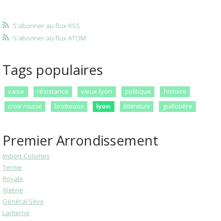
S'abonner au flux RSS
S'abonner au flux ATOM
Tags populaires
vaise
résistance
vieux-lyon
politique
histoire
croix-rousse
brotteaux
lyon
littérature
guillotière
Premier Arrondissement
Imbert-Colomes
Terme
Royale
Algérie
Général Sève
Lanterne