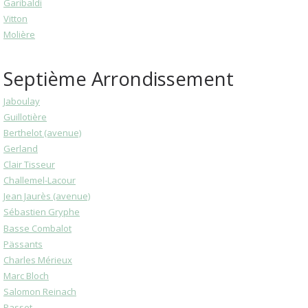
Garibaldi
Vitton
Molière
Septième Arrondissement
Jaboulay
Guillotière
Berthelot (avenue)
Gerland
Clair Tisseur
Challemel-Lacour
Jean Jaurès (avenue)
Sébastien Gryphe
Basse Combalot
Pässants
Charles Mérieux
Marc Bloch
Salomon Reinach
Passet