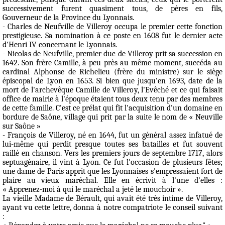
successivement furent quasiment tous, de pères en fils,
Gouverneur de la Province du Lyonnais.
-
Charles de Neufville de Villeroy
occupa le premier cette fonction
prestigieuse. Sa nomination à ce poste en 1608 fut le dernier acte
d'Henri IV concernant le Lyonnais.
-
Nicolas de Neufville,
premier duc de Villeroy prit sa succession en
1642. Son frère Camille, à peu près au même moment, succéda au
cardinal Alphonse de Richelieu (frère du ministre) sur le siège
épiscopal de Lyon en 1653. Si bien que jusqu'en 1693, date de la
mort de l'archevêque Camille de Villeroy, l'Evêché et ce qui faisait
office de mairie à l'époque étaient tous deux tenu par des membres
de cette famille. C'est ce prélat qui fit l'acquisition d'un domaine en
bordure de Saône, village qui prit par la suite le nom de « Neuville
sur Saône »
-
François de Villeroy
, né en 1644, fut un général assez infatué de
lui-même qui perdit presque toutes ses batailles et fut souvent
raillé en chanson. Vers les premiers jours de septembre 1717, alors
septuagénaire, il vint à Lyon. Ce fut l'occasion de plusieurs fêtes;
une dame de Paris apprit que les Lyonnaises s'empressaient fort de
plaire au vieux maréchal. Elle en écrivit à l'une d'elles :
« Apprenez-moi à qui le maréchal a jeté le mouchoir ».
La vieille Madame de Bérault, qui avait été très intime de Villeroy,
ayant vu cette lettre, donna à notre compatriote le conseil suivant
: