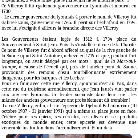
« Répondez à votre amie que le maréchal ne se mouche plus." »
Ce Villeroy ll fut également gouverneur du Lyonnais et mourut en
1730.
- Le dernier gouverneur du lyonnais à porter le nom de Villeroy fut
Gabriel-Louis, gouverneur en 1765. Il périt sur l'échafaud en 1794.
Avec lui s'éteignit d'ailleurs la branche directe des Villeroy
Les Gouverneurs étaient logés de 1512 à 1734 place du
Gouvernement à Saint-Jean. Puis ils s'installèrent rue de la Charité.
Ce nom de Villeroy fut d'abord affecté au quai de la rive gauche de
la Saône (quai Saint Antoine), achevé en 1719 et que, pendant fort
longtemps, on avait désigné par ces mots :
quai de la Mort-qui-
trompe
, à cause de l'écueil qui, près de l'ancien pont de Saône,
provoquait des remous d'eau tourbillonnante extrêmement
dangereux pour les barques et les bêches.
Pour en finir avec cette rue Villeroy, ajoutons c'est au
Pax
, dans
cette rue du troisième arrondissement, que Jean Jaurès vint parler
aux ouvriers lyonnais. Un leader socialiste dans leur rue : les
mânes des anciens gouverneurs ont probablement dû trembler !
La rue Villeroy, enfin, abrite l'épicerie de
Djebraïl Bahadourian
(10
octobre 1907 - 31 janvier 1991) qui a même sa place juste en face.
Célèbre pour ses épices, ses céréales, ses olives et ses produits
exotiques du monde entier, cette épicerie est devenue une
vénérable institution dans l'arrondissement. Et au-delà.