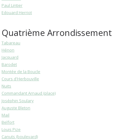
Paul Lintier
Edouard Herriot
Quatrième Arrondissement
Tabareau
Hénon
Jacquard
Barodet
Montée de la Boucle
Cours d'Herbouville
Nuits
Commandant Arnaud (place)
Joséphin Soulary
Auguste Bleton
Mail
Belfort
Louis Pize
Canuts (boulevard)