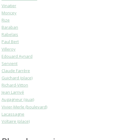
Vinatier
Moncey
Rize
Baraban
Rabelais
Paul Bert
Villeroy
Edouard Aynard
Servient
Claude Farrère
Guichard (place)
Richard-Vitton
Jean Larrivé
Augagneur (quai)
Vivier-Merle (boulevard)
Lacassagne
Voltaire (place)