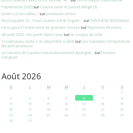
Pépiements (592)
sur
Guerre civile et yaourt allégé (3)
Jardins à Versailles...
sur
peintures-émois
Reconquête! 22 : Total soutien à Erik Tegnér...
sur
SYNTHESE NATIONALE
J’ai toujours l’espérance de grandes choses
sur
Raymond Alcovère
06 août 2026 : les pieds dans l'eau
sur
le croquis de côté
Crookhaven, tome 2, le labyrinthe oublié
sur
Les Sandales d'Empédocle
librairie jeunesse
Le calvaire de Saumos miraculeusement épargné...
sur
Docteur
Sangsue
Août 2026
D
L
M
M
J
V
S
1
2
3
4
5
6
7
8
9
10
11
12
13
14
15
16
17
18
19
20
21
22
23
24
25
26
27
28
29
30
31