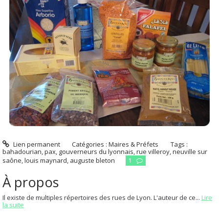
Lien permanent
Catégories :
Maires & Préfets
Tags :
bahadourian
,
pax
,
gouverneurs du lyonnais
,
rue villeroy
,
neuville sur
saône
,
louis maynard
,
auguste bleton
1
À propos
Il existe de multiples répertoires des rues de Lyon. L'auteur de ce...
Lire
la suite