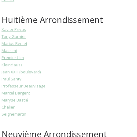
Huitième Arrondissement
Xavier Privas
Tony Garnier
Marius Berliet
Massimi
Premier film
Kleinclausz
Jean XXIII (boulevard)
Paul Santy
Professeur Beauvisage
Marcel Dargent
Maryse Bastié
Chalier
Seignemartin
Neuvième Arrondissement