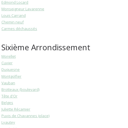
Edmond Locard
Monseigneur Lavarenne
Louis Carrand
Chemin neuf
Carmes déchaussés
Sixième Arrondissement
Morellet
Cuvier
Duquesne
Montgolfier
Vauban
Brotteaux (boulevard)
Tête d'Or
Belges
Juliette Récamier
Puvis de Chavannes (place)
Lyautey