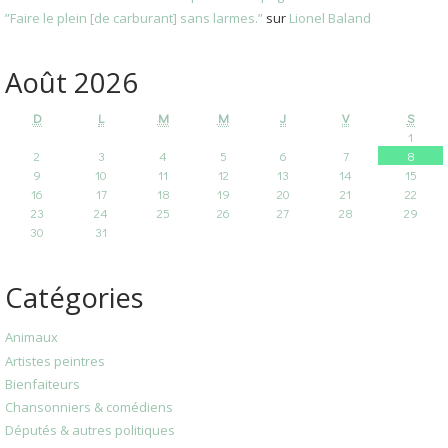
”Faire le plein [de carburant] sans larmes.”
sur
Lionel Baland
Août 2026
D
L
M
M
J
V
S
1
2
3
4
5
6
7
8
9
10
11
12
13
14
15
16
17
18
19
20
21
22
23
24
25
26
27
28
29
30
31
Catégories
Animaux
Artistes peintres
Bienfaiteurs
Chansonniers & comédiens
Députés & autres politiques