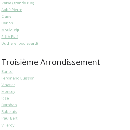
Vaise (grande rue)
Abbé Pierre
Claire
Berjon
Mouloudji
Edith Piaf
Duchère (boulevard)
Troisième Arrondissement
Bancel
Ferdinand Buisson
Vinatier
Moncey
Rize
Baraban
Rabelais
Paul Bert
Villeroy