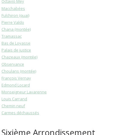
Octavio Mey
Macchabées
Fulchiron (quai)
Pierre Valdo
Chana (montée)
Tramassac
Bas de Loyasse
Palais de justice
Chazeaux (montée)
Observance
Choulans (montée)
François Vernay
Edmond Locard
Monseigneur Lavarenne
Louis Carrand
Chemin neuf
Carmes déchaussés
Sixième Arrondissement