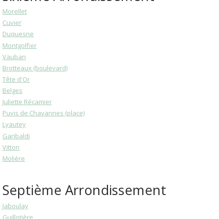
Morellet
Cuvier
Duquesne
Montgolfier
Vauban
Brotteaux (boulevard)
Tête d'Or
Belges
Juliette Récamier
Puvis de Chavannes (place)
Lyautey
Garibaldi
Vitton
Molière
Septième Arrondissement
Jaboulay
Guillotière