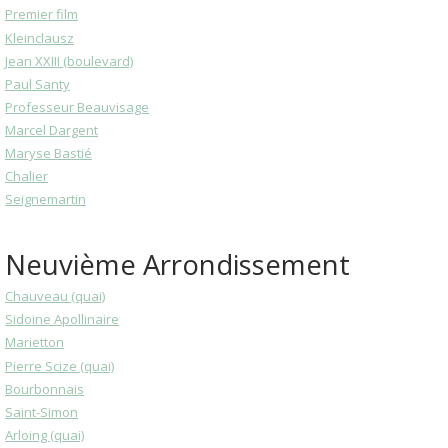
Premier film
Kleinclausz
Jean XXIII (boulevard)
Paul Santy
Professeur Beauvisage
Marcel Dargent
Maryse Bastié
Chalier
Seignemartin
Neuvième Arrondissement
Chauveau (quai)
Sidoine Apollinaire
Marietton
Pierre Scize (quai)
Bourbonnais
Saint-Simon
Arloing (quai)