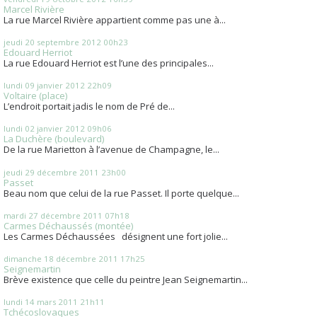
Marcel Rivière
La rue Marcel Rivière appartient comme pas une à...
jeudi 20
septembre 2012
00h23
Edouard Herriot
La rue Edouard Herriot est l’une des principales...
lundi 09
janvier 2012
22h09
Voltaire (place)
L’endroit portait jadis le nom de Pré de...
lundi 02
janvier 2012
09h06
La Duchère (boulevard)
De la rue Marietton à l’avenue de Champagne, le...
jeudi 29
décembre 2011
23h00
Passet
Beau nom que celui de la rue Passet. Il porte quelque...
mardi 27
décembre 2011
07h18
Carmes Déchaussés (montée)
Les Carmes Déchaussées désignent une fort jolie...
dimanche 18
décembre 2011
17h25
Seignemartin
Brève existence que celle du peintre Jean Seignemartin...
lundi 14
mars 2011
21h11
Tchécoslovaques