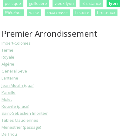
politique
guillotière
vieux-lyon
résistance
lyon
littérature
vaise
croix-rousse
histoire
brotteaux
Premier Arrondissement
Imbert-Colomes
Terme
Royale
Algérie
Général Sève
Lanterne
Jean Moulin (quai)
Pareille
Mulet
Rouville (place)
Saint-Sébastien (montée)
Tables Claudiennes
Ménestrier (passage)
De Thou