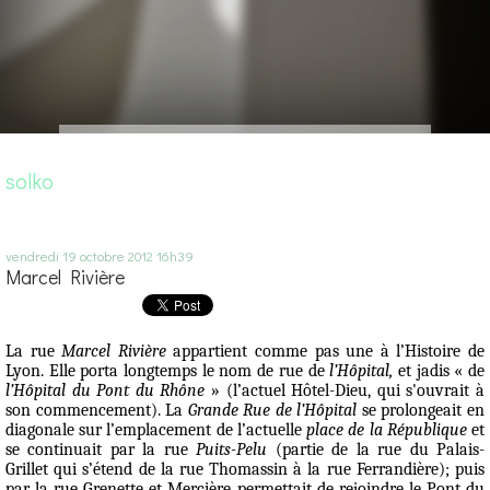
solko
vendredi 19
octobre 2012
16h39
Marcel Rivière
La rue
Marcel Rivière
appartient comme pas une à l’Histoire de
Lyon. Elle porta longtemps le nom de rue de
l’Hôpital,
et jadis « de
l’Hôpital du Pont du Rhône
» (l’actuel Hôtel-Dieu, qui s'ouvrait à
son commencement). La
Grande Rue de l’Hôpital
se prolongeait en
diagonale sur l’emplacement de l’actuelle
place de la République
et
se continuait par la rue
Puits-Pelu
(partie de la rue du Palais-
Grillet qui s’étend de la rue Thomassin à la rue Ferrandière); puis
par la rue Grenette et Mercière permettait de rejoindre le Pont du