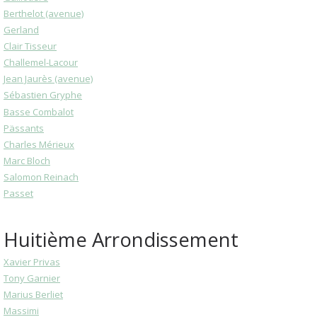
Berthelot (avenue)
Gerland
Clair Tisseur
Challemel-Lacour
Jean Jaurès (avenue)
Sébastien Gryphe
Basse Combalot
Pässants
Charles Mérieux
Marc Bloch
Salomon Reinach
Passet
Huitième Arrondissement
Xavier Privas
Tony Garnier
Marius Berliet
Massimi