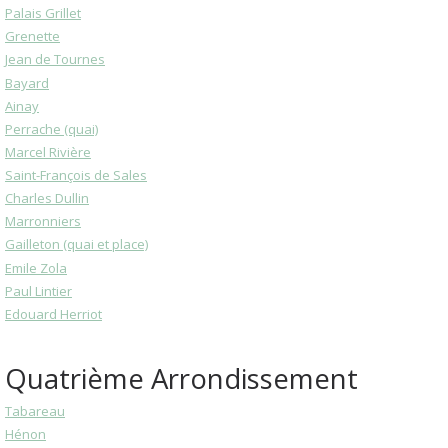
Palais Grillet
Grenette
Jean de Tournes
Bayard
Ainay
Perrache (quai)
Marcel Rivière
Saint-François de Sales
Charles Dullin
Marronniers
Gailleton (quai et place)
Emile Zola
Paul Lintier
Edouard Herriot
Quatrième Arrondissement
Tabareau
Hénon