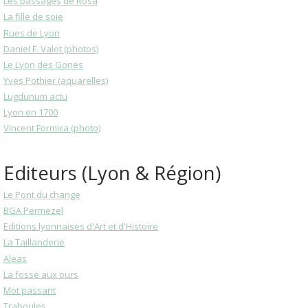
Les passages de Rosa
La fille de soie
Rues de Lyon
Daniel F. Valot (photos)
Le Lyon des Gones
Yves Pothier (aquarelles)
Lugdunum actu
Lyon en 1700
Vincent Formica (photo)
Editeurs (Lyon & Région)
Le Pont du change
BGA Permezel
Editions lyonnaises d'Art et d'Histoire
La Taillanderie
Aleas
La fosse aux ours
Mot passant
Traboules