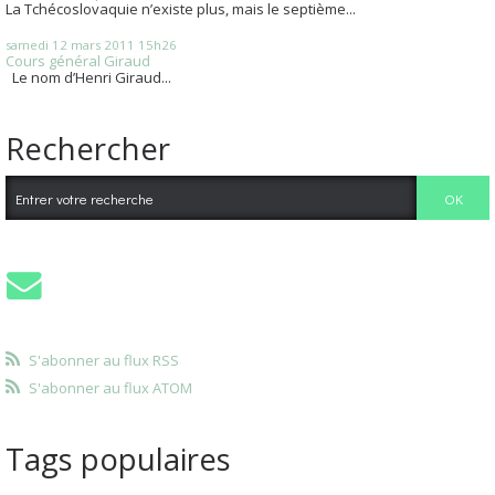
La Tchécoslovaquie n’existe plus, mais le septième...
samedi 12
mars 2011
15h26
Cours général Giraud
Le nom d’Henri Giraud...
Rechercher
S'abonner au flux RSS
S'abonner au flux ATOM
Tags populaires