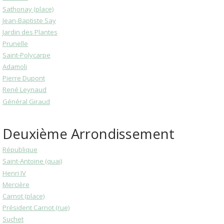
Sathonay (place)
Jean-Baptiste Say
Jardin des Plantes
Prunelle
Saint-Polycarpe
Adamoli
Pierre Dupont
René Leynaud
Général Giraud
Deuxième Arrondissement
République
Saint-Antoine (quai)
Henri IV
Mercière
Carnot (place)
Président Carnot (rue)
Suchet