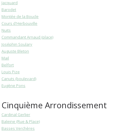
Jacquard
Barodet
Montée de la Boucle
Cours d'Herbouville
Nuits
Commandant Arnaud (place)
Joséphin Soulary
Auguste Bleton
Mail
Belfort
Louis Pize
Canuts (boulevard)
Eugène Pons
Cinquième Arrondissement
Cardinal Gerlier
Baleine (Rue & Place)
Basses Verchères