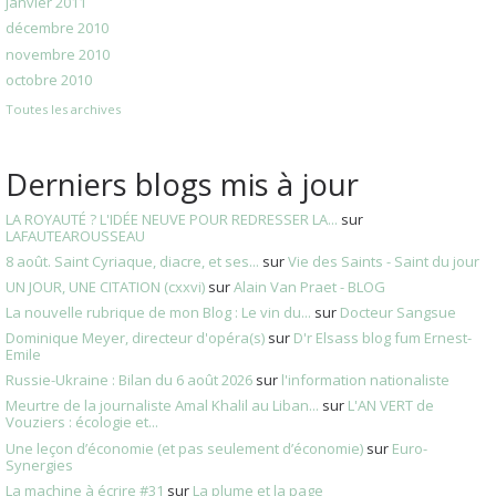
janvier 2011
décembre 2010
novembre 2010
octobre 2010
Toutes les archives
Derniers blogs mis à jour
LA ROYAUTÉ ? L'IDÉE NEUVE POUR REDRESSER LA...
sur
LAFAUTEAROUSSEAU
8 août. Saint Cyriaque, diacre, et ses...
sur
Vie des Saints - Saint du jour
UN JOUR, UNE CITATION (cxxvi)
sur
Alain Van Praet - BLOG
La nouvelle rubrique de mon Blog : Le vin du...
sur
Docteur Sangsue
Dominique Meyer, directeur d'opéra(s)
sur
D'r Elsass blog fum Ernest-
Emile
Russie-Ukraine : Bilan du 6 août 2026
sur
l'information nationaliste
Meurtre de la journaliste Amal Khalil au Liban...
sur
L'AN VERT de
Vouziers : écologie et...
Une leçon d’économie (et pas seulement d’économie)
sur
Euro-
Synergies
La machine à écrire #31
sur
La plume et la page