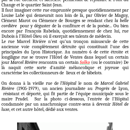
Change et le quartier Saint-Jean.
Il faut imaginer cette rue empruntée presque quotidiennement par
Louise Labé qui demeurait non loin de là, par Olivier de Magny,
Clément Marot ou Clémence de Bourges se rendant chez
la belle
cordière
pour y déguster de la confiture et de la poésie... Ou bien
encore par François Rabelais, quotidiennement de chez lui, rue
Dubois à l’Hôtel-Dieu où il exerçait ses talents de médecin.
Le rue Marcel Rivière n’est qu’un tronçon minuscule de cette
ancienne voie complètement détruite qui constituait l’une des
principales du Lyon Historique. Au numéro 6 de cette étroite et
longiligne rue se trouve l’Hôtel de Ventes dans lequel un certain
jour
Marcel Rivière
rencontra un certain
Solko
(ou le contraire) De
là naquit cette sorte d'amitié mélancolique et joyeuse qui
caractérise les collectionneurs de lieux et de bibelots.
On donna à la vieille rue de
l’Hôpital
le nom de
Marcel Gabriel
Rivière
(1905-1979), un ancien journaliste au
Progrès
de Lyon,
résistant et déporté, qui fit partie de l’équipe municipale sous le
maire Pradel. Sur la photo ci-dessous, l'entrée de l'Hôpital
condamnée par un anachronique contre-sens à devenir
Hôtel de
luxe
, et cet autre hôtel, dédié aux ventes.