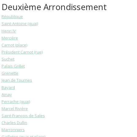
Deuxième Arrondissement
République
Saint-Antoine (quai)
Henri IV
Mercière
Carnot (place)
Président Carnot (rue)
Suchet
Palais Grillet
Grenette
Jean de Tournes
Bayard
Ainay
Perrache (quai)
Marcel Rivière
Saint-François de Sales
Charles Dullin
Marronniers
Gailleton (quai et place)