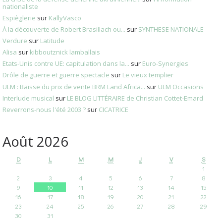
nationaliste
Espièglerie
sur
KallyVasco
À la découverte de Robert Brasillach ou...
sur
SYNTHESE NATIONALE
Verdure
sur
Latitude
Alisa
sur
kibboutznick lamballais
Etats-Unis contre UE: capitulation dans la...
sur
Euro-Synergies
Drôle de guerre et guerre spectacle
sur
Le vieux templier
ULM : Baisse du prix de vente BRM Land Africa...
sur
ULM Occasions
Interlude musical
sur
LE BLOG LITTÉRAIRE de Christian Cottet-Emard
Reverrons-nous l'été 2003 ?
sur
CICATRICE
Août 2026
D
L
M
M
J
V
S
1
2
3
4
5
6
7
8
9
10
11
12
13
14
15
16
17
18
19
20
21
22
23
24
25
26
27
28
29
30
31