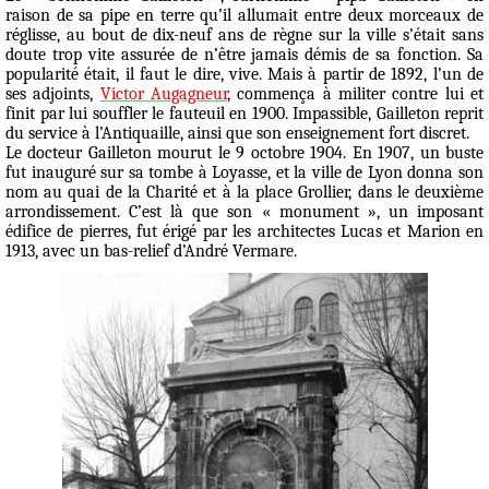
raison de sa pipe en terre qu’il allumait entre deux morceaux de
réglisse, au bout de dix-neuf ans de règne sur la ville s’était sans
doute trop vite assurée de n’être jamais démis de sa fonction. Sa
popularité était, il faut le dire, vive. Mais à partir de 1892, l’un de
ses adjoints,
Victor Augagneur
, commença à militer contre lui et
finit par lui souffler le fauteuil en 1900. Impassible, Gailleton reprit
du service à l’Antiquaille, ainsi que son enseignement fort discret.
Le docteur Gailleton mourut le 9 octobre 1904. En 1907, un buste
fut inauguré sur sa tombe à Loyasse, et la ville de Lyon donna son
nom au quai de la Charité et à la place Grollier, dans le deuxième
arrondissement. C’est là que son « monument », un imposant
édifice de pierres, fut érigé par les architectes Lucas et Marion en
1913, avec un bas-relief d’André Vermare.