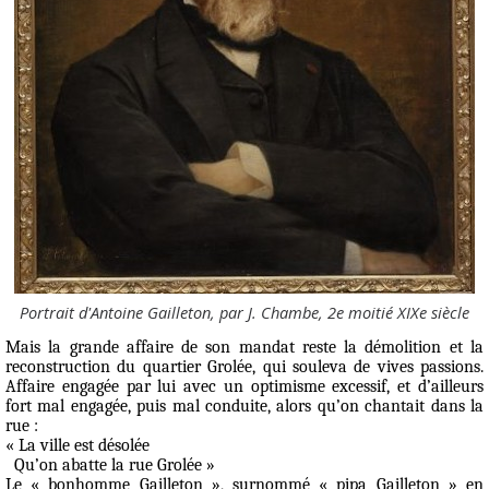
Portrait d'Antoine Gailleton, par J. Chambe, 2e moitié XIXe siècle
Mais la grande affaire de son mandat reste la démolition et la
reconstruction du quartier Grolée, qui souleva de vives passions.
Affaire engagée par lui avec un optimisme excessif, et d’ailleurs
fort mal engagée, puis mal conduite, alors qu’on chantait dans la
rue :
«
La ville est désolée
Qu’on abatte la rue Grolée
»
Le « bonhomme Gailleton », surnommé « pipa Gailleton » en