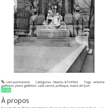
Lien permanent
Catégories :
Maires & Préfets
Tags :
antoine
gailleton
,
place gailleton
,
sadi carnot
,
politique
,
maire de lyon
1
À propos
Il existe de multiples répertoires des rues de Lyon. L'auteur de ce...
Lire