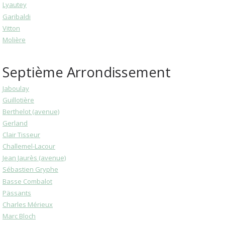
Lyautey
Garibaldi
Vitton
Molière
Septième Arrondissement
Jaboulay
Guillotière
Berthelot (avenue)
Gerland
Clair Tisseur
Challemel-Lacour
Jean Jaurès (avenue)
Sébastien Gryphe
Basse Combalot
Pässants
Charles Mérieux
Marc Bloch