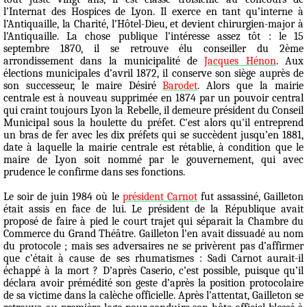
l’Internat des Hospices de Lyon. Il exerce en tant qu’interne à
l’Antiquaille, la Charité, l’Hôtel-Dieu, et devient chirurgien-major à
l’Antiquaille. La chose publique l’intéresse assez tôt : le 15
septembre 1870, il se retrouve élu conseiller du 2ème
arrondissement dans la municipalité de
Jacques Hénon
. Aux
élections municipales d’avril 1872, il conserve son siège auprès de
son successeur, le maire Désiré
Barodet
. Alors que la mairie
centrale est à nouveau supprimée en 1874 par un pouvoir central
qui craint toujours Lyon la Rebelle, il demeure président du Conseil
Municipal sous la houlette du préfet. C'est alors qu'il entreprend
un bras de fer avec les dix préfets qui se succèdent jusqu’en 1881,
date à laquelle la mairie centrale est rétablie, à condition que le
maire de Lyon soit nommé par le gouvernement, qui avec
prudence le confirme dans ses fonctions.
Le soir de juin 1984 où le
président Carnot
fut assassiné, Gailleton
était assis en face de lui. Le président de la République avait
proposé de faire à pied le court trajet qui séparait la Chambre du
Commerce du Grand Théâtre. Gailleton l’en avait dissuadé au nom
du protocole ; mais ses adversaires ne se privèrent pas d’affirmer
que c’était à cause de ses rhumatismes : Sadi Carnot aurait-il
échappé à la mort ? D’après Caserio, c’est possible, puisque qu’il
déclara avoir prémédité son geste d’après la position protocolaire
de sa victime dans la calèche officielle. Après l’attentat, Gailleton se