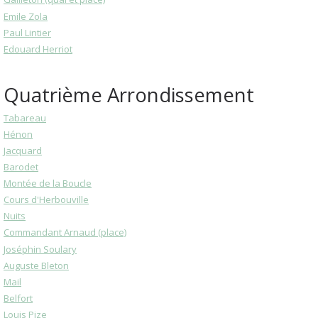
Emile Zola
Paul Lintier
Edouard Herriot
Quatrième Arrondissement
Tabareau
Hénon
Jacquard
Barodet
Montée de la Boucle
Cours d'Herbouville
Nuits
Commandant Arnaud (place)
Joséphin Soulary
Auguste Bleton
Mail
Belfort
Louis Pize