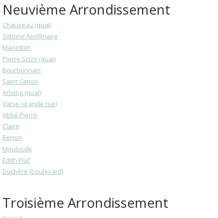
Neuvième Arrondissement
Chauveau (quai)
Sidoine Apollinaire
Marietton
Pierre Scize (quai)
Bourbonnais
Saint-Simon
Arloing (quai)
Vaise (grande rue)
Abbé Pierre
Claire
Berjon
Mouloudji
Edith Piaf
Duchère (boulevard)
Troisième Arrondissement