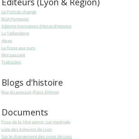
Editeurs (Lyon & Région)
Le Pont du change
BGA Permezel
Editions lyonnaises d'Art et d'Histoire
La Taillanderie
Aleas
La fosse aux ours
Mot passant
Traboules
Blogs d'histoire
Rue du pressoir (Paris XXème)
Documents
Pose de la 1ère pierre, rue impériale
Liste des échevins de Lyon
Sur le changement des noms de rues