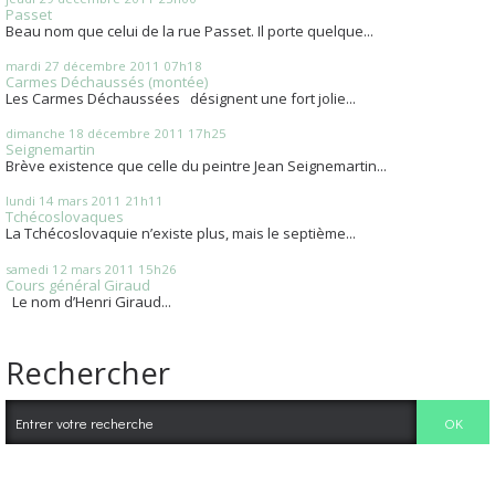
Passet
Beau nom que celui de la rue Passet. Il porte quelque...
mardi 27
décembre 2011
07h18
Carmes Déchaussés (montée)
Les Carmes Déchaussées désignent une fort jolie...
dimanche 18
décembre 2011
17h25
Seignemartin
Brève existence que celle du peintre Jean Seignemartin...
lundi 14
mars 2011
21h11
Tchécoslovaques
La Tchécoslovaquie n’existe plus, mais le septième...
samedi 12
mars 2011
15h26
Cours général Giraud
Le nom d’Henri Giraud...
Rechercher