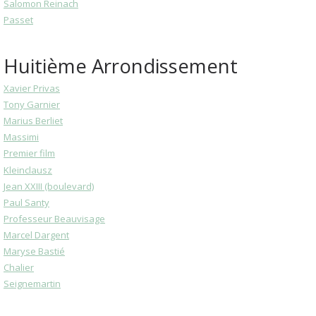
Salomon Reinach
Passet
Huitième Arrondissement
Xavier Privas
Tony Garnier
Marius Berliet
Massimi
Premier film
Kleinclausz
Jean XXIII (boulevard)
Paul Santy
Professeur Beauvisage
Marcel Dargent
Maryse Bastié
Chalier
Seignemartin