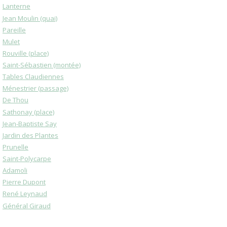
Lanterne
Jean Moulin (quai)
Pareille
Mulet
Rouville (place)
Saint-Sébastien (montée)
Tables Claudiennes
Ménestrier (passage)
De Thou
Sathonay (place)
Jean-Baptiste Say
Jardin des Plantes
Prunelle
Saint-Polycarpe
Adamoli
Pierre Dupont
René Leynaud
Général Giraud