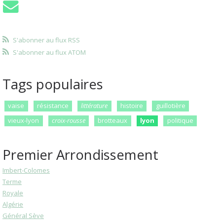
S'abonner au flux RSS
S'abonner au flux ATOM
Tags populaires
vaise
résistance
littérature
histoire
guillotière
vieux-lyon
croix-rousse
brotteaux
lyon
politique
Premier Arrondissement
Imbert-Colomes
Terme
Royale
Algérie
Général Sève