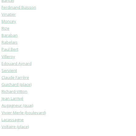
Bancel
Ferdinand Buisson
Vinatier
Moncey
Rize
Baraban
Rabelais
Paul Bert
Villeroy
Edouard Aynard
Servient
Claude Farrère
Guichard (place)
Richard-Vitton
Jean Larrivé
Augagneur (quai)
Vivier-Merle (boulevard)
Lacassagne
Voltaire (place)