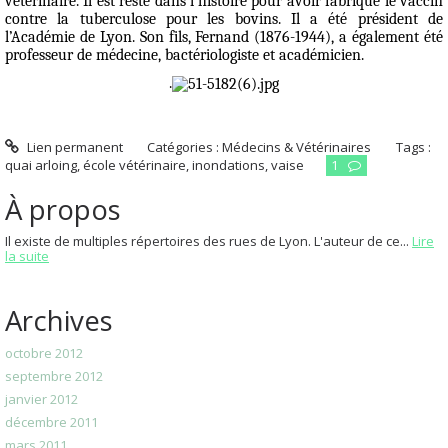
vétérinaire. Il est resté dans l’histoire pour avoir fabriqué le vaccin
contre la tuberculose pour les bovins. Il a été président de
l’Académie de Lyon. Son fils, Fernand (1876-1944), a également été
professeur de médecine, bactériologiste et académicien.
.
Lien permanent
Catégories :
Médecins & Vétérinaires
Tags :
quai arloing
,
école vétérinaire
,
inondations
,
vaise
1
À propos
Il existe de multiples répertoires des rues de Lyon. L'auteur de ce...
Lire
la suite
Archives
octobre 2012
septembre 2012
janvier 2012
décembre 2011
mars 2011