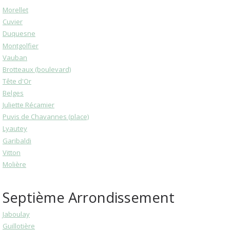
Morellet
Cuvier
Duquesne
Montgolfier
Vauban
Brotteaux (boulevard)
Tête d'Or
Belges
Juliette Récamier
Puvis de Chavannes (place)
Lyautey
Garibaldi
Vitton
Molière
Septième Arrondissement
Jaboulay
Guillotière