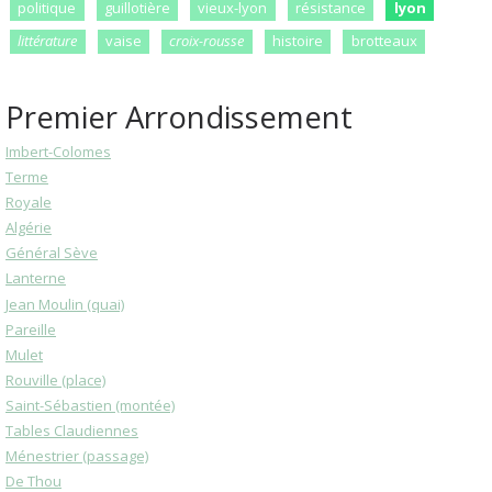
politique
guillotière
vieux-lyon
résistance
lyon
littérature
vaise
croix-rousse
histoire
brotteaux
Premier Arrondissement
Imbert-Colomes
Terme
Royale
Algérie
Général Sève
Lanterne
Jean Moulin (quai)
Pareille
Mulet
Rouville (place)
Saint-Sébastien (montée)
Tables Claudiennes
Ménestrier (passage)
De Thou