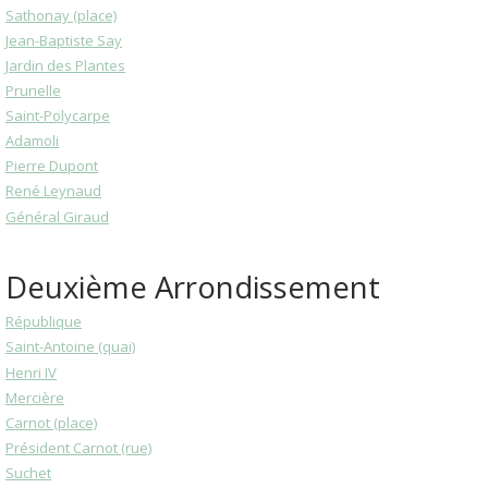
Sathonay (place)
Jean-Baptiste Say
Jardin des Plantes
Prunelle
Saint-Polycarpe
Adamoli
Pierre Dupont
René Leynaud
Général Giraud
Deuxième Arrondissement
République
Saint-Antoine (quai)
Henri IV
Mercière
Carnot (place)
Président Carnot (rue)
Suchet