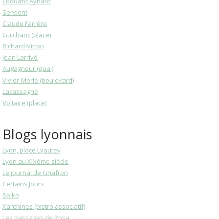
Edouard Aynard
Servient
Claude Farrère
Guichard (place)
Richard-Vitton
Jean Larrivé
Augagneur (quai)
Vivier-Merle (boulevard)
Lacassagne
Voltaire (place)
Blogs lyonnais
Lyon, place Lyautey
Lyon au XIXème siècle
Le journal de Gnafron
Certains Jours
Solko
Xanthines (bistro associatif)
Les passages de Rosa