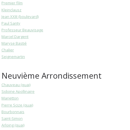
Premier film
Kleinclausz
Jean XXIII (boulevard)
Paul Santy
Professeur Beauvisage
Marcel Dargent
Maryse Bastié
Chalier
Seignemartin
Neuvième Arrondissement
Chauveau (quai)
Sidoine Apollinaire
Marietton
Pierre Scize (quai)
Bourbonnais
Saint-Simon
Arloing (quai)