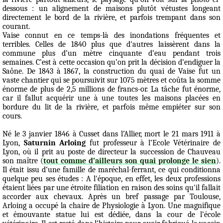
dessous : un alignement de maisons plutôt vétustes longeant
directement le bord de la rivière, et parfois trempant dans son
courant.
Vaise connut en ce temps-là des inondations fréquentes et
terribles. Celles de 1840 plus que d'autres laissèrent dans la
commune plus d’un mètre cinquante d’eau pendant trois
semaines. C’est à cette occasion qu’on prit la décision d’endiguer la
Saône. De 1843 à 1867, la construction du quai de Vaise fut un
vaste chantier qui se poursuivit sur 1075 mètres et coûta la somme
énorme de plus de 2,5 millions de francs-or. La tâche fut énorme,
car il fallut acquérir une à une toutes les maisons placées en
bordure du lit de la rivière, et parfois même empiéter sur son
cours.
Né le 3 janvier 1846 à Cusset dans l’Allier, mort le 21 mars 1911 à
Lyon,
Saturnin Arloing
fut professeur à l’Ecole Vétérinaire de
Lyon, où il prit au poste de directeur la succession de Chauveau
son maître (
tout comme d’ailleurs son quai prolonge le sien
).
Il était issu d’une famille de maréchal-ferrant, ce qui conditionna
quelque peu ses études : A l'époque, en effet, les deux professions
étaient liées par une étroite filiation en raison des soins qu'il fallait
accorder aux chevaux. Après un bref passage par Toulouse,
Arloing a occupé la chaire de Physiologie à Lyon. Une magnifique
et émouvante statue lui est dédiée, dans la cour de l’école