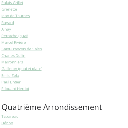
Palais Grillet
Grenette
Jean de Tournes
Bayard
Ainay
Perrache (quai)
Marcel Rivière
Saint-François de Sales
Charles Dullin
Marronniers
Gailleton (quai et place)
Emile Zola
Paul Lintier
Edouard Herriot
Quatrième Arrondissement
Tabareau
Hénon