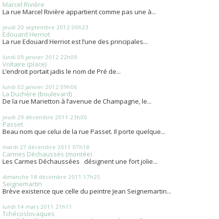
Marcel Rivière
La rue Marcel Rivière appartient comme pas une à...
jeudi 20
septembre 2012
00h23
Edouard Herriot
La rue Edouard Herriot est l’une des principales...
lundi 09
janvier 2012
22h09
Voltaire (place)
L’endroit portait jadis le nom de Pré de...
lundi 02
janvier 2012
09h06
La Duchère (boulevard)
De la rue Marietton à l’avenue de Champagne, le...
jeudi 29
décembre 2011
23h00
Passet
Beau nom que celui de la rue Passet. Il porte quelque...
mardi 27
décembre 2011
07h18
Carmes Déchaussés (montée)
Les Carmes Déchaussées désignent une fort jolie...
dimanche 18
décembre 2011
17h25
Seignemartin
Brève existence que celle du peintre Jean Seignemartin...
lundi 14
mars 2011
21h11
Tchécoslovaques