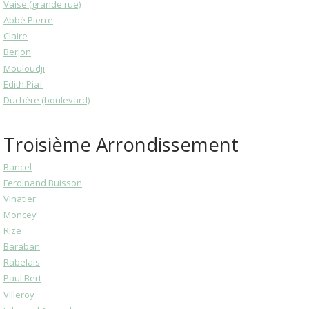
Vaise (grande rue)
Abbé Pierre
Claire
Berjon
Mouloudji
Edith Piaf
Duchère (boulevard)
Troisième Arrondissement
Bancel
Ferdinand Buisson
Vinatier
Moncey
Rize
Baraban
Rabelais
Paul Bert
Villeroy