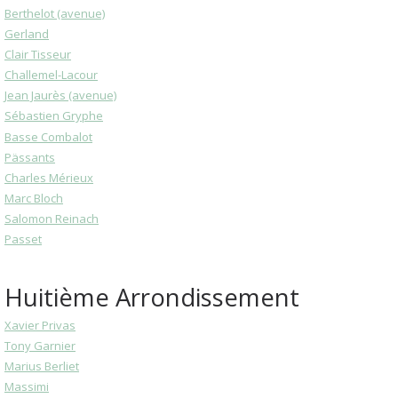
Berthelot (avenue)
Gerland
Clair Tisseur
Challemel-Lacour
Jean Jaurès (avenue)
Sébastien Gryphe
Basse Combalot
Pässants
Charles Mérieux
Marc Bloch
Salomon Reinach
Passet
Huitième Arrondissement
Xavier Privas
Tony Garnier
Marius Berliet
Massimi