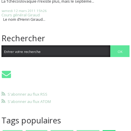
La Tchécoslovaquie n’existe plus, mais le septième...
samedi 12
mars 2011
15h26
Cours général Giraud
Le nom d’Henri Giraud...
Rechercher
S'abonner au flux RSS
S'abonner au flux ATOM
Tags populaires