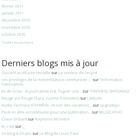
février 2011
janvier 2011
décembre 2010
novembre 2010
octobre 2010
Toutes les archives
Derniers blogs mis à jour
Giscard au Musée Fenaille
sur
La senteur de l'esprit
Les privilèges de la nomenklatura communiste :...
sur
l'information
nationaliste
Ile de Groix : le journaliste Erik Tegnér une...
sur
SYNTHESE NATIONALE
Rouge sur Rouge (Sara, cuisine Dolomites)
sur
Latitude
Audio‑Technica ATH‑M50x : le son des vacances...
sur
upgradepc
Peut-on être excommunié pour une publication...
sur
BELGICATHO
Coeur brûlant
sur
Raymond Alcovère
III, v-viii
sur
;_
Ce blog à 20 ans
sur
Le Blog de Louis-Paul