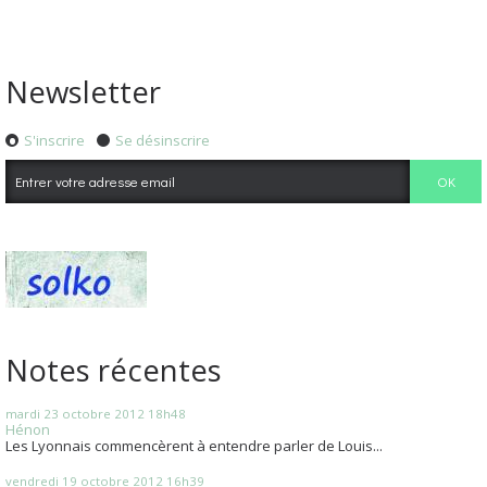
Newsletter
S'inscrire
Se désinscrire
Notes récentes
mardi 23
octobre 2012
18h48
Hénon
Les Lyonnais commencèrent à entendre parler de Louis...
vendredi 19
octobre 2012
16h39